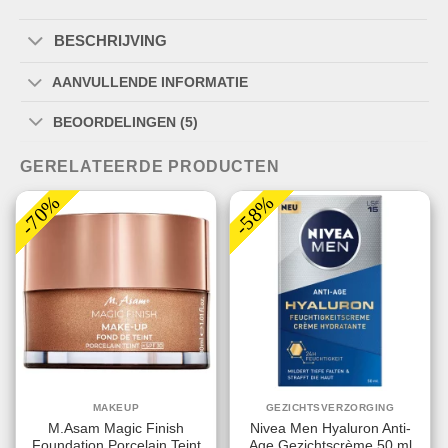
BESCHRIJVING
AANVULLENDE INFORMATIE
BEOORDELINGEN (5)
GERELATEERDE PRODUCTEN
-70%
-58%
MAKEUP
GEZICHTSVERZORGING
M.Asam Magic Finish
Nivea Men Hyaluron Anti-
Foundation Porcelain Teint
Age Gezichtscrème 50 ml