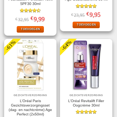
SPF30 30ml
Gewaardeerd
€
Oorspronkelijke
Huidige
9,95
€
23,95
5.00
uit 5
Gewaardeerd
prijs
prijs
€
Oorspronkelijke
Huidige
9,99
€
32,95
4.50
uit 5
was:
is:
prijs
prijs
€23,95.
€9,95.
TOEVOEGEN
was:
is:
€32,95.
€9,99.
TOEVOEGEN
-61%
-64%
GEZICHTSVERZORGING
GEZICHTSVERZORGING
L’Oréal Paris
L’Oréal Revitalift Filler
Gezichtsverzorgingsset
Oogcrème 30ml
(dag- en nachtcrème) Age
Perfect (2x50ml)