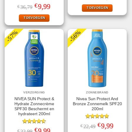
Gewaardeerd
was:
is:
€
Oorspronkelijke
Huidige
9,99
€
36,79
€19,95.
€13,95.
TOEVOEGEN
4.78
uit 5
prijs
prijs
was:
is:
€36,79.
€9,99.
TOEVOEGEN
-57%
-56%
VERZORGING
ZONNEBRAND
NIVEA SUN Protect &
Nivea Sun Protect And
Hydrate Zonnecrème
Bronze Zonnemelk SPF20
SPF30 Beschermt en
200ml
hydrateert 200ml
Gewaardeerd
€
Oorspronkelijke
Huidige
9,99
€
22,49
4.78
uit 5
Gewaardeerd
prijs
prijs
€
Oorspronkelijke
Huidige
9,99
€
22,99