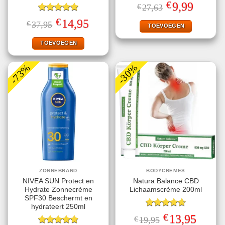
Gewaardeerd
€
Oorspronkelijke
Huidige
9,99
€
27,63
5.00
uit 5
prijs
prijs
Gewaardeerd
was:
is:
€
Oorspronkelijke
Huidige
14,95
€
37,95
€27,63.
€9,99.
TOEVOEGEN
5.00
uit 5
prijs
prijs
was:
is:
€37,95.
€14,95.
TOEVOEGEN
-73%
-30%
ZONNEBRAND
BODYCREMES
NIVEA SUN Protect en
Natura Balance CBD
Hydrate Zonnecrème
Lichaamscrème 200ml
SPF30 Beschermt en
hydrateert 250ml
Gewaardeerd
€
Oorspronkelijke
Huidige
13,95
€
19,95
4.67
uit 5
prijs
prijs