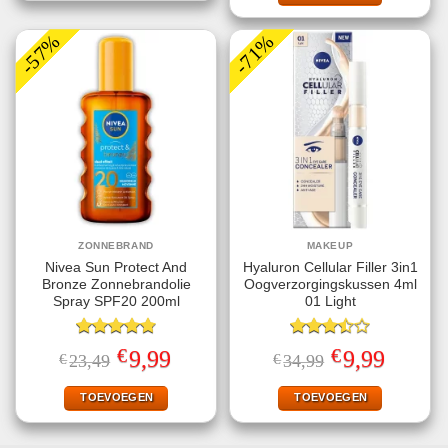
-57%
-71%
ZONNEBRAND
MAKEUP
Nivea Sun Protect And
Hyaluron Cellular Filler 3in1
Bronze Zonnebrandolie
Oogverzorgingskussen 4ml
Spray SPF20 200ml
01 Light
Gewaardeerd
Gewaardeerd
€
€
Oorspronkelijke
Huidige
Oorspronkelijke
Huidige
9,99
9,99
€
23,49
€
34,99
4.78
uit 5
3.50
uit
prijs
prijs
prijs
prijs
5
was:
is:
was:
is:
€23,49.
€9,99.
€34,99.
€9,99.
TOEVOEGEN
TOEVOEGEN