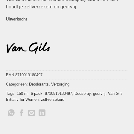
was:
is:
waarderingen
€107,70.
€19,95.
houdt je zelfverzekerd en geurvrij.
Uitverkocht
EAN 8710919180497
Categorieën:
Deodorants
,
Verzorging
Tags:
150 ml
,
6-pack
,
8710919180497
,
Deospray
,
geurvrij
,
Van Gils
Initiativ for Women
,
zelfverzekerd