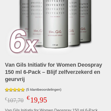
Van Gils Initiativ for Women Deospray
150 ml 6-Pack – Blijf zelfverzekerd en
geurvrij
(
5
klantbeoordelingen)
Gewaardeerd
5
€
19,95
€
Oorspronkelijke
Huidige
107,70
5.00
op 5
gebaseerd
prijs
prijs
op
klant
Van Gils Initiativ for Women Deospray 150 ml 6-Pack