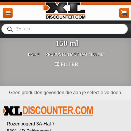
Ga
naar
inhoud
Producten
zoeken
150 ml
HOME
-
PRODUCTEN MET TAG “150 ML”
FILTER
Geen producten gevonden die aan je selectie voldoen.
Rozenbogerd 3A-Hal 7