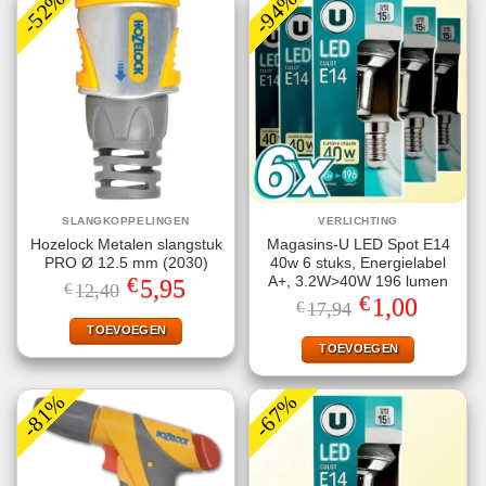
-52%
-94%
SLANGKOPPELINGEN
VERLICHTING
Hozelock Metalen slangstuk
Magasins-U LED Spot E14
PRO Ø 12.5 mm (2030)
40w 6 stuks, Energielabel
€
A+, 3.2W>40W 196 lumen
Oorspronkelijke
Huidige
5,95
€
12,40
prijs
prijs
€
Oorspronkelijke
Huidige
1,00
€
17,94
was:
is:
prijs
prijs
€12,40.
€5,95.
TOEVOEGEN
was:
is:
€17,94.
€1,00.
TOEVOEGEN
-81%
-67%