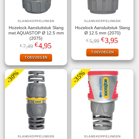
SLANGKOPPELINGEN
SLANGKOPPELINGEN
Hozelock Aansluitstuk Slang
Hozelock Aansluitstuk Slang
met AQUASTOP Ø 12.5 mm
Ø 12.5 mm (2070)
€
(2075)
Oorspronkelijke
Huidige
3,95
€
5,99
prijs
prijs
€
Oorspronkelijke
Huidige
4,95
€
7,49
was:
is:
prijs
prijs
€5,99.
€3,95.
TOEVOEGEN
was:
is:
€7,49.
€4,95.
TOEVOEGEN
-30%
-35%
SLANGKOPPELINGEN
SLANGKOPPELINGEN