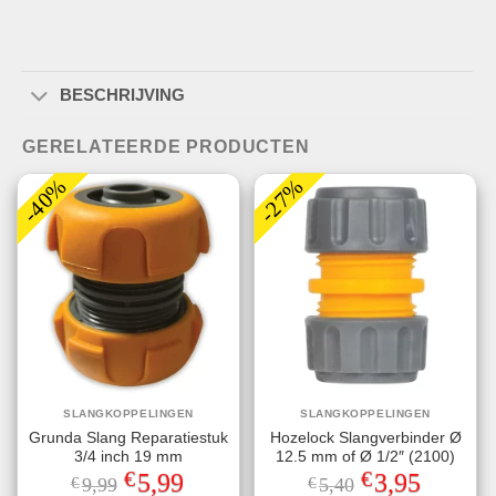
BESCHRIJVING
GERELATEERDE PRODUCTEN
-40%
-27%
SLANGKOPPELINGEN
SLANGKOPPELINGEN
Grunda Slang Reparatiestuk
Hozelock Slangverbinder Ø
3/4 inch 19 mm
12.5 mm of Ø 1/2″ (2100)
€
€
Oorspronkelijke
Huidige
Oorspronkelijke
Huidige
5,99
3,95
€
9,99
€
5,40
prijs
prijs
prijs
prijs