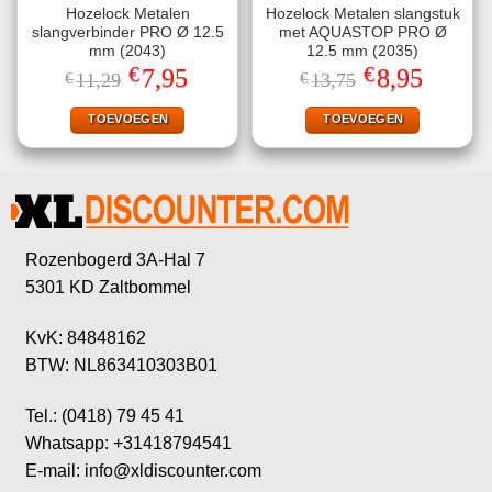
Hozelock Metalen
Hozelock Metalen slangstuk
slangverbinder PRO Ø 12.5
met AQUASTOP PRO Ø
mm (2043)
12.5 mm (2035)
€
€
Oorspronkelijke
Huidige
Oorspronkelijke
Huidige
7,95
8,95
€
11,29
€
13,75
prijs
prijs
prijs
prijs
was:
is:
was:
is:
€11,29.
€7,95.
€13,75.
€8,95.
TOEVOEGEN
TOEVOEGEN
Rozenbogerd 3A-Hal 7
5301 KD Zaltbommel
KvK: 84848162
BTW: NL863410303B01
Tel.: (0418) 79 45 41
Whatsapp: +31418794541
E-mail: info@xldiscounter.com