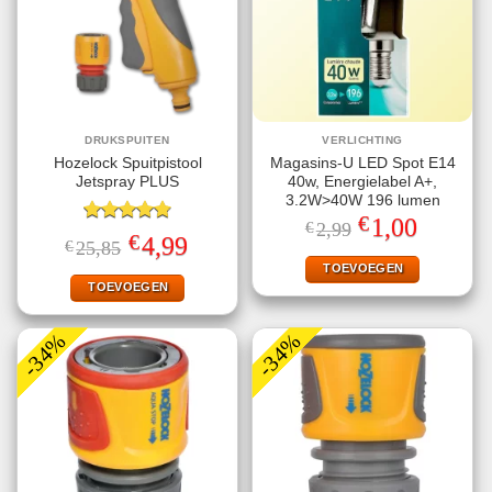
DRUKSPUITEN
VERLICHTING
Hozelock Spuitpistool
Magasins-U LED Spot E14
Jetspray PLUS
40w, Energielabel A+,
3.2W>40W 196 lumen
€
Oorspronkelijke
Huidige
1,00
€
2,99
Gewaardeerd
prijs
prijs
€
Oorspronkelijke
Huidige
4,99
€
25,85
4.78
uit 5
was:
is:
prijs
prijs
€2,99.
€1,00.
TOEVOEGEN
was:
is:
€25,85.
€4,99.
TOEVOEGEN
-34%
-34%