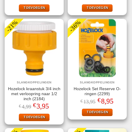
was:
is:
was:
is:
€9,99.
€5,99.
€5,40.
€3,95.
TOEVOEGEN
TOEVOEGEN
-21%
-36%
SLANGKOPPELINGEN
SLANGKOPPELINGEN
Hozelock kraanstuk 3/4 inch
Hozelock Set Reserve O-
met verloopring naar 1/2
ringen (2299)
€
inch (2184)
Oorspronkelijke
Huidige
8,95
€
13,95
prijs
prijs
€
Oorspronkelijke
Huidige
3,95
€
4,99
was:
is:
prijs
prijs
€13,95.
€8,95.
TOEVOEGEN
was:
is:
€4,99.
€3,95.
TOEVOEGEN