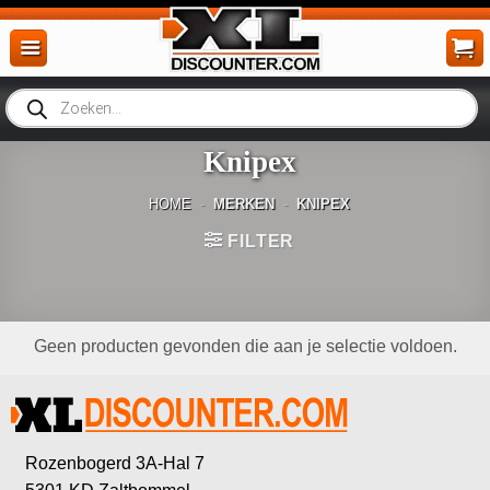
Ga
naar
inhoud
Producten
zoeken
Knipex
HOME
-
MERKEN
-
KNIPEX
FILTER
Geen producten gevonden die aan je selectie voldoen.
Rozenbogerd 3A-Hal 7