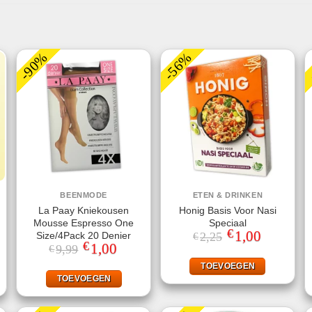
-90%
-56%
BEENMODE
ETEN & DRINKEN
La Paay Kniekousen
Honig Basis Voor Nasi
Mousse Espresso One
Speciaal
€
Oorspronkelijke
1,00
Huidige
Size/4Pack 20 Denier
2,25
€
prijs
prijs
€
jke
ge
Oorspronkelijke
1,00
Huidige
9,99
€
was:
is:
prijs
prijs
€2,25.
€1,00.
was:
is:
TOEVOEGEN
.
€9,99.
€1,00.
TOEVOEGEN