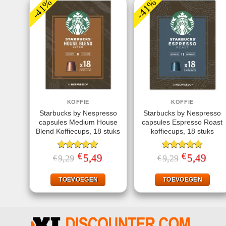
-41%
-41%
KOFFIE
KOFFIE
Starbucks by Nespresso
Starbucks by Nespresso
capsules Medium House
capsules Espresso Roast
Blend Koffiecups, 18 stuks
koffiecups, 18 stuks
€
€
Gewaardeerd
Oorspronkelijke
5,49
Huidige
Gewaardeerd
Oorspronkeli
5,49
Huidi
9,29
9,29
€
€
prijs
prijs
prijs
prijs
5.00
uit 5
5.00
uit 5
was:
is:
was:
is:
€9,29.
€5,49.
€9,29.
€5,49
TOEVOEGEN
TOEVOEGEN