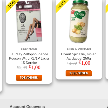
-90%
-44%
BEENMODE
ETEN & DRINKEN
La Paay Zelfophoudende
Olvarit Spinazie, Kip en
Kousen Wit L-XL/1P Lycra
Aardappel 250g
€
Oorspronkelijke
1,00
Huidige
15 Dernier
1,79
€
prijs
prijs
€
Oorspronkelijke
1,00
Huidige
9,99
€
was:
is:
prijs
prijs
€1,79.
€1,00.
was:
is:
TOEVOEGEN
jke
ge
€9,99.
€1,00.
TOEVOEGEN
.
Account Gegevens