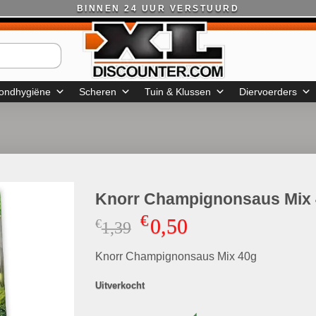
BINNEN 24 UUR VERSTUURD
ondhygiëne
Scheren
Tuin & Klussen
Diervoerders
Knorr Champignonsaus Mix
€
0,50
€
Oorspronkelijke
Huidige
1,39
prijs
prijs
Knorr Champignonsaus Mix 40g
was:
is:
€1,39.
€0,50.
Uitverkocht