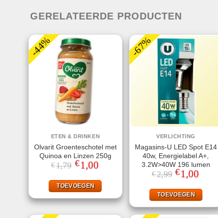
GERELATEERDE PRODUCTEN
-44%
-67%
ETEN & DRINKEN
VERLICHTING
Olvarit Groenteschotel met
Magasins-U LED Spot E14
Quinoa en Linzen 250g
40w, Energielabel A+,
€
Oorspronkelijke
1,00
Huidige
3.2W>40W 196 lumen
1,79
€
prijs
prijs
€
Oorspronkeli
1,00
Huidi
2,99
€
was:
is:
prijs
prijs
€1,79.
€1,00.
was:
is:
TOEVOEGEN
€2,99.
€1,00
TOEVOEGEN