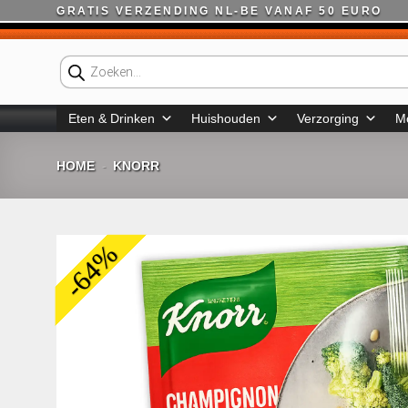
Ga
GRATIS VERZENDING NL-BE VANAF 50 EURO
naar
inhoud
Producten
zoeken
Eten & Drinken
Huishouden
Verzorging
M
HOME
KNORR
-
-64%