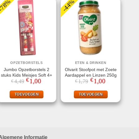
-78%
-44%
OPZETBORSTELS
ETEN & DRINKEN
Jumbo Opzetborstels 2
Olvarit Stoofpot met Zoete
stuks Kids Meisjes Soft 4+
Aardappel en Linzen 250g
€
€
Oorspronkelijke
1,00
Huidige
Oorspronkelijke
1,00
Huidige
4,49
1,79
€
€
prijs
prijs
prijs
prijs
was:
is:
was:
is:
€4,49.
€1,00.
€1,79.
€1,00.
TOEVOEGEN
TOEVOEGEN
Algemene Informatie