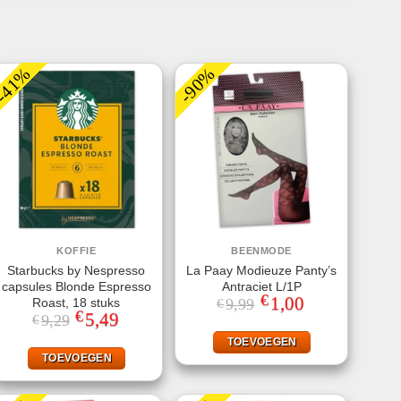
-41%
-90%
KOFFIE
BEENMODE
Starbucks by Nespresso
La Paay Modieuze Panty’s
capsules Blonde Espresso
Antraciet L/1P
€
Oorspronkelijke
1,00
Huidige
Roast, 18 stuks
9,99
€
prijs
prijs
€
Oorspronkelijke
5,49
Huidige
9,29
€
was:
is:
prijs
prijs
€9,99.
€1,00.
was:
is:
TOEVOEGEN
€9,29.
€5,49.
TOEVOEGEN