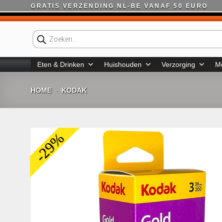
Ga
GRATIS VERZENDING NL-BE VANAF 50 EURO
naar
inhoud
Producten
zoeken
Eten & Drinken
Huishouden
Verzorging
M
HOME
KODAK
-
-29%