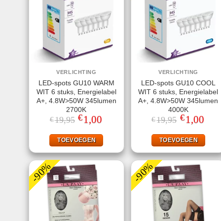
VERLICHTING
VERLICHTING
LED-spots GU10 WARM
LED-spots GU10 COOL
WIT 6 stuks, Energielabel
WIT 6 stuks, Energielabel
A+, 4.8W>50W 345lumen
A+, 4.8W>50W 345lumen
2700K
4000K
€
€
Oorspronkelijke
1,00
Huidige
Oorspronkeli
1,00
Huid
19,95
19,95
€
€
prijs
prijs
prijs
prijs
was:
is:
was:
is:
€19,95.
€1,00.
€19,95.
€1,00
TOEVOEGEN
TOEVOEGEN
-90%
-90%