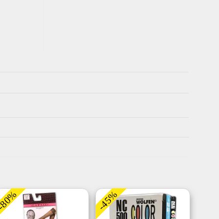
-80%
-45%