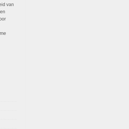
eid van
een
oor
ime