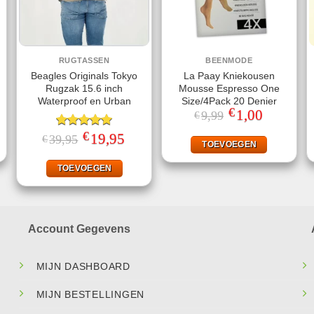
RUGTASSEN
BEENMODE
Beagles Originals Tokyo
La Paay Kniekousen
Rugzak 15.6 inch
Mousse Espresso One
Waterproof en Urban
Size/4Pack 20 Denier
€
jke
ge
Oorspronkelijke
1,00
Huidige
9,99
€
prijs
prijs
was:
is:
€
Gewaardeerd
Oorspronkelijke
19,95
Huidige
39,95
€
.
€9,99.
€1,00.
TOEVOEGEN
prijs
prijs
5.00
uit 5
was:
is:
€39,95.
€19,95.
TOEVOEGEN
Account Gegevens
MIJN DASHBOARD
MIJN BESTELLINGEN