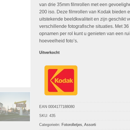
€41,99.
€29,95.
van drie 35mm filmrollen met een gevoeligh
200 iso. Deze filmrollen van Kodak bieden 
uitstekende beeldkwaliteit en zijn geschikt v
verschillende fotografische situaties. Met 36
opnamen per rol kunt u genieten van een ru
hoeveelheid foto’s.
Uitverkocht
EAN 0004177188080
SKU:
435
Categorieën:
Fotorolletjes
,
Assorti