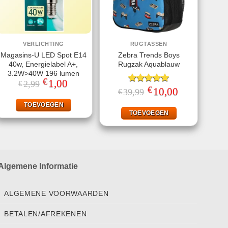
VERLICHTING
RUGTASSEN
Magasins-U LED Spot E14
Zebra Trends Boys
40w, Energielabel A+,
Rugzak Aquablauw
3.2W>40W 196 lumen
€
Oorspronkelijke
1,00
Huidige
2,99
€
€
prijs
prijs
Gewaardeerd
Oorspronkelijke
10,00
Huidige
39,99
€
was:
is:
prijs
prijs
5.00
uit 5
€2,99.
€1,00.
was:
is:
TOEVOEGEN
€39,99.
€10,00.
TOEVOEGEN
Algemene Informatie
ALGEMENE VOORWAARDEN
BETALEN/AFREKENEN