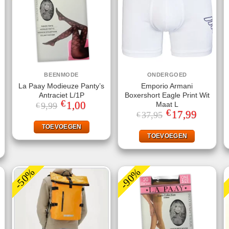
BEENMODE
ONDERGOED
La Paay Modieuze Panty’s
Emporio Armani
Antraciet L/1P
Boxershort Eagle Print Wit
€
Oorspronkelijke
1,00
Huidige
Maat L
9,99
€
prijs
prijs
€
Oorspronkelijke
17,99
Huidige
37,95
€
was:
is:
prijs
prijs
jke
ige
€9,99.
€1,00.
was:
is:
TOEVOEGEN
€37,95.
€17,99.
TOEVOEGEN
.
-50%
-90%