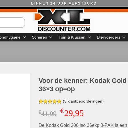
BINNEN 24 UUR VERSTUURD
ondhygiëne
Scheren
Tuin & Klussen
Diervoerders
Voor de kenner: Kodak Gold
36×3 op=op
(
9
klantbeoordelingen)
Gewaardeerd
9
€
29,95
€
Oorspronkelijke
Huidige
41,99
4.89
op 5
gebaseerd
prijs
prijs
op
klant
De Kodak Gold 200 iso 36exp 3-PAK is een
was:
is:
waarderingen