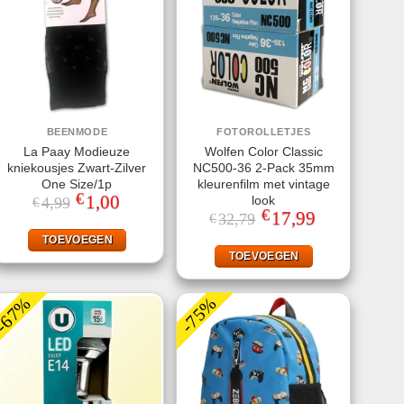
BEENMODE
FOTOROLLETJES
La Paay Modieuze
Wolfen Color Classic
kniekousjes Zwart-Zilver
NC500-36 2-Pack 35mm
One Size/1p
kleurenfilm met vintage
€
Oorspronkelijke
1,00
Huidige
look
4,99
€
prijs
prijs
€
Oorspronkelijke
17,99
Huidige
32,79
€
was:
is:
prijs
prijs
€4,99.
€1,00.
was:
is:
TOEVOEGEN
€32,79.
€17,99.
TOEVOEGEN
-67%
-75%