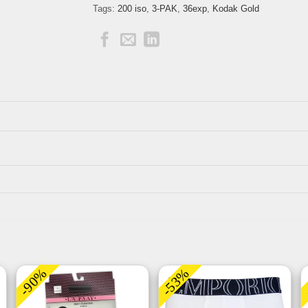
Tags:
200 iso
,
3-PAK
,
36exp
,
Kodak Gold
-90%
-53%