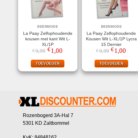
BEENMODE
BEENMODE
La Paay Zelfophoudende
La Paay Zelfophoudende
kousen met kant Wit L-
Kousen Wit L-XL/1P Lycra
XL/1P
15 Dernier
€
€
Oorspronkelijke
1,00
Huidige
Oorspronkeli
1,00
Huidi
9,99
9,99
€
€
prijs
prijs
prijs
prijs
was:
is:
was:
is:
€9,99.
€1,00.
€9,99.
€1,00
TOEVOEGEN
TOEVOEGEN
Rozenbogerd 3A-Hal 7
5301 KD Zaltbommel
KvK: 84848162