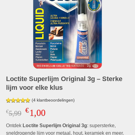
Loctite Superlijm Original 3g – Sterke
lijm voor elke klus
(
4
klantbeoordelingen)
Gewaardeerd
4
€
1,00
€
Oorspronkelijke
Huidige
5,99
5.00
op 5
gebaseerd
prijs
prijs
op
klant
Ontdek
Loctite Superlijm Original 3g
was:
is:
: supersterke,
waarderingen
€5,99.
€1,00.
sneldrogende lijm voor metaal, hout, keramiek en meer.