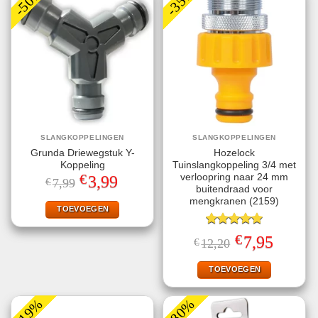
-50%
-35%
SLANGKOPPELINGEN
SLANGKOPPELINGEN
Grunda Driewegstuk Y-
Hozelock
Koppeling
Tuinslangkoppeling 3/4 met
€
verloopring naar 24 mm
Oorspronkelijke
Huidige
3,99
€
7,99
prijs
prijs
buitendraad voor
was:
is:
mengkranen (2159)
€7,99.
€3,99.
TOEVOEGEN
Gewaardeerd
€
Oorspronkelijke
Huidige
7,95
€
12,20
5.00
uit 5
prijs
prijs
was:
is:
€12,20.
€7,95.
TOEVOEGEN
-19%
-80%