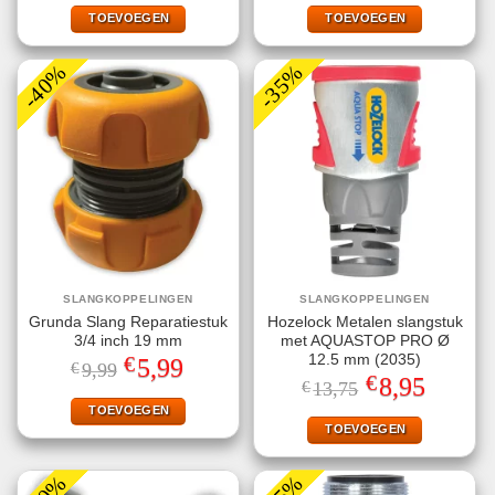
was:
is:
was:
is:
€6,29.
€3,95.
€5,40.
€3,95.
TOEVOEGEN
TOEVOEGEN
-40%
-35%
SLANGKOPPELINGEN
SLANGKOPPELINGEN
Grunda Slang Reparatiestuk
Hozelock Metalen slangstuk
3/4 inch 19 mm
met AQUASTOP PRO Ø
€
12.5 mm (2035)
Oorspronkelijke
Huidige
5,99
€
9,99
prijs
prijs
€
Oorspronkelijke
Huidige
8,95
€
13,75
was:
is:
prijs
prijs
€9,99.
€5,99.
TOEVOEGEN
was:
is:
€13,75.
€8,95.
TOEVOEGEN