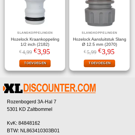
SLANGKOPPELINGEN
SLANGKOPPELINGEN
Hozelock Kraankoppeling
Hozelock Aansluitstuk Slang
1/2 inch (2182)
Ø 12.5 mm (2070)
€
€
Oorspronkelijke
Huidige
Oorspronkelijke
Huidige
3,95
3,95
€
4,99
€
5,99
prijs
prijs
prijs
prijs
was:
is:
was:
is:
€4,99.
€3,95.
€5,99.
€3,95.
TOEVOEGEN
TOEVOEGEN
Rozenbogerd 3A-Hal 7
5301 KD Zaltbommel
KvK: 84848162
BTW: NL863410303B01