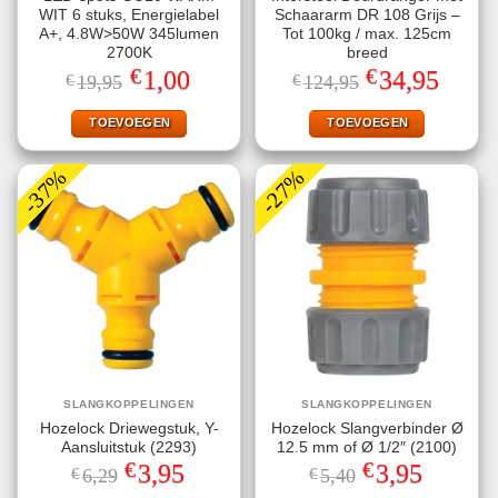
WIT 6 stuks, Energielabel
Schaararm DR 108 Grijs –
A+, 4.8W>50W 345lumen
Tot 100kg / max. 125cm
2700K
breed
€
€
Oorspronkelijke
Huidige
Oorspronkelijke
Huidige
1,00
34,95
€
19,95
€
124,95
prijs
prijs
prijs
prijs
was:
is:
was:
is:
€19,95.
€1,00.
€124,95.
€34,95.
TOEVOEGEN
TOEVOEGEN
-37%
-27%
SLANGKOPPELINGEN
SLANGKOPPELINGEN
Hozelock Driewegstuk, Y-
Hozelock Slangverbinder Ø
Aansluitstuk (2293)
12.5 mm of Ø 1/2″ (2100)
€
€
Oorspronkelijke
Huidige
Oorspronkelijke
Huidige
3,95
3,95
€
6,29
€
5,40
prijs
prijs
prijs
prijs