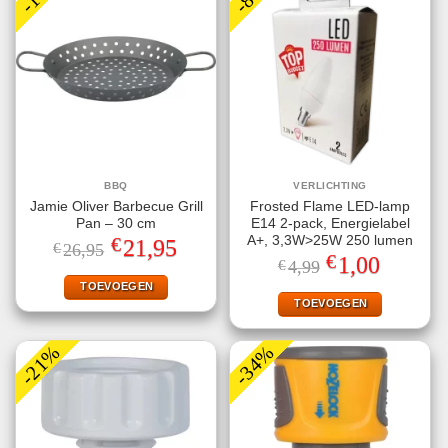
BBQ
VERLICHTING
Jamie Oliver Barbecue Grill
Frosted Flame LED-lamp
Pan – 30 cm
E14 2-pack, Energielabel
€
A+, 3,3W>25W 250 lumen
Oorspronkelijke
Huidige
21,95
€
26,95
prijs
prijs
€
Oorspronkelijke
Huidige
1,00
€
4,99
was:
is:
prijs
prijs
€26,95.
€21,95.
TOEVOEGEN
was:
is:
€4,99.
€1,00.
TOEVOEGEN
-21%
-34%