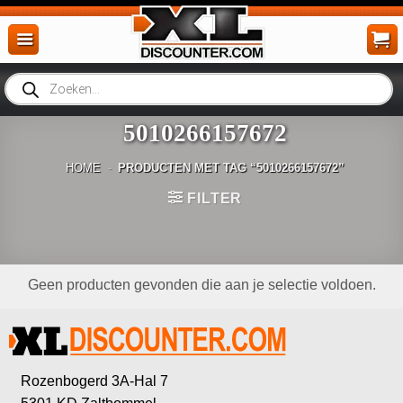
Ga
naar
inhoud
Producten
zoeken
5010266157672
HOME
-
PRODUCTEN MET TAG “5010266157672”
FILTER
Geen producten gevonden die aan je selectie voldoen.
Rozenbogerd 3A-Hal 7