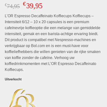
Gewaardeerd
6
€
39,95
€
Oorspronkelijke
Huidige
74,95
5.00
op 5
gebaseerd
prijs
prijs
op
klant
L’OR Espresso Decaffeinato Koffiecups Koffiecups –
was:
is:
waarderingen
€74,95.
€39,95.
Intensiteit 6/12 – 10 x 20 capsules is een premium
cafeïnevrije koffieoptie die een melange van gemiddelde
intensiteit, gemak en een barista-achtige ervaring biedt.
Dit product is compatibel met Nespresso-machines en
verkrijgbaar op Bol.com en is een must-have voor
koffieliefhebbers die willen genieten van de rijke smaken
van koffie zonder de cafeïne. Verhoog uw
koffiedrinkmomenten met L’OR Espresso Decaffeinato
Koffiecups.
Uitverkocht