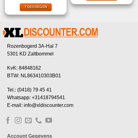
was:
is:
€9,25.
€5,49.
TOEVOEGEN
Rozenbogerd 3A-Hal 7
5301 KD Zaltbommel
KvK: 84848162
BTW: NL863410303B01
Tel.: (0418) 79 45 41
Whatsapp: +31418794541
E-mail: info@xldiscounter.com
Account Gegevens