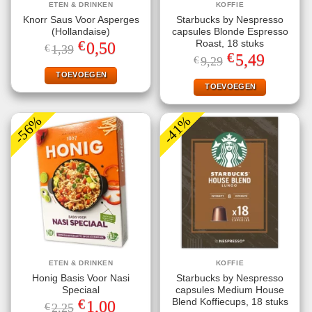
ETEN & DRINKEN
KOFFIE
Knorr Saus Voor Asperges
Starbucks by Nespresso
(Hollandaise)
capsules Blonde Espresso
€
Roast, 18 stuks
Oorspronkelijke
Huidige
0,50
€
1,39
prijs
prijs
€
Oorspronkelijke
Huidige
5,49
€
9,29
was:
is:
prijs
prijs
€1,39.
€0,50.
TOEVOEGEN
was:
is:
€9,29.
€5,49.
TOEVOEGEN
-56%
-41%
ETEN & DRINKEN
KOFFIE
Honig Basis Voor Nasi
Starbucks by Nespresso
Speciaal
capsules Medium House
€
Blend Koffiecups, 18 stuks
Oorspronkelijke
Huidige
1,00
€
2,25