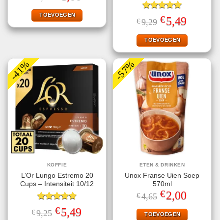
prijs
prijs
was:
is:
€2,25.
€1,00.
TOEVOEGEN
Gewaardeerd
€
Oorspronkelijke
Huidige
5,49
€
9,29
5.00
uit 5
prijs
prijs
was:
is:
€9,29.
€5,49.
TOEVOEGEN
-41%
-57%
KOFFIE
ETEN & DRINKEN
L’Or Lungo Estremo 20
Unox Franse Uien Soep
Cups – Intensiteit 10/12
570ml
€
Oorspronkelijke
Huidige
2,00
€
4,65
prijs
prijs
Gewaardeerd
was:
is:
€
Oorspronkelijke
Huidige
5,49
€
9,25
€4,65.
€2,00.
TOEVOEGEN
4.80
uit 5
prijs
prijs