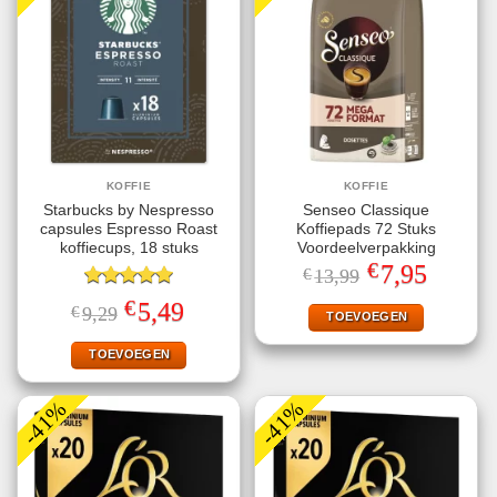
KOFFIE
KOFFIE
Starbucks by Nespresso
Senseo Classique
capsules Espresso Roast
Koffiepads 72 Stuks
koffiecups, 18 stuks
Voordeelverpakking
€
Oorspronkelijke
Huidige
7,95
€
13,99
prijs
prijs
Gewaardeerd
was:
is:
€
Oorspronkelijke
Huidige
5,49
€
9,29
€13,99.
€7,95.
TOEVOEGEN
5.00
uit 5
prijs
prijs
was:
is:
€9,29.
€5,49.
TOEVOEGEN
-41%
-41%