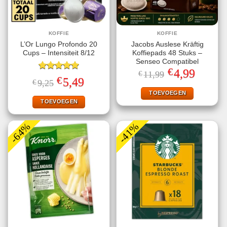
KOFFIE
KOFFIE
L’Or Lungo Profondo 20
Jacobs Auslese Kräftig
Cups – Intensiteit 8/12
Koffiepads 48 Stuks –
Senseo Compatibel
€
Oorspronkelijke
Huidige
4,99
€
11,99
Gewaardeerd
prijs
prijs
€
Oorspronkelijke
Huidige
5,49
€
9,25
5.00
uit 5
was:
is:
prijs
prijs
€11,99.
€4,99.
TOEVOEGEN
was:
is:
€9,25.
€5,49.
TOEVOEGEN
-64%
-41%