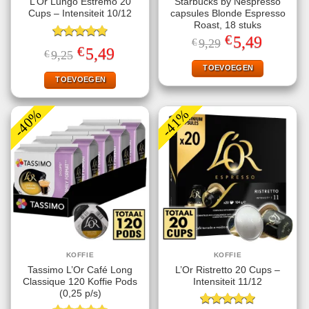
L’Or Lungo Estremo 20
Starbucks by Nespresso
Cups – Intensiteit 10/12
capsules Blonde Espresso
Roast, 18 stuks
€
Oorspronkelijke
Huidige
5,49
€
9,29
Gewaardeerd
prijs
prijs
€
Oorspronkelijke
Huidige
5,49
€
9,25
4.80
uit 5
was:
is:
prijs
prijs
€9,29.
€5,49.
TOEVOEGEN
was:
is:
€9,25.
€5,49.
TOEVOEGEN
-40%
-41%
KOFFIE
KOFFIE
Tassimo L’Or Café Long
L’Or Ristretto 20 Cups –
Classique 120 Koffie Pods
Intensiteit 11/12
(0,25 p/s)