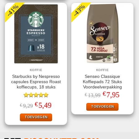
-41%
-43%
KOFFIE
KOFFIE
Starbucks by Nespresso
Senseo Classique
capsules Espresso Roast
Koffiepads 72 Stuks
koffiecups, 18 stuks
Voordeelverpakking
€
Oorspronkelijke
Huidige
7,95
€
13,99
prijs
prijs
Gewaardeerd
was:
is:
€
Oorspronkelijke
Huidige
5,49
€
9,29
€13,99.
€7,95.
TOEVOEGEN
5.00
uit 5
prijs
prijs
was:
is:
€9,29.
€5,49.
TOEVOEGEN