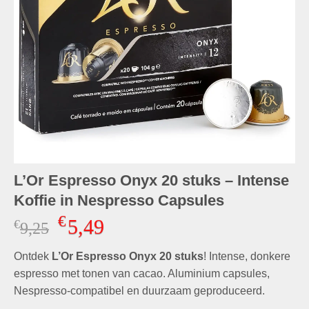
L’Or Espresso Onyx 20 stuks – Intense
Koffie in Nespresso Capsules
€
5,49
€
Oorspronkelijke
Huidige
9,25
prijs
prijs
Ontdek
L’Or Espresso Onyx 20 stuks
was:
is:
! Intense, donkere
€9,25.
€5,49.
espresso met tonen van cacao. Aluminium capsules,
Nespresso-compatibel en duurzaam geproduceerd.