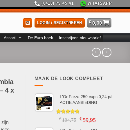
(0418) 79 45 41
WHATSAPP
€
0,00
LOGIN / REGISTREREN
Assorti
De Euro hoek
Inschrijven nieuwsbrief
MAAK DE LOOK COMPLEET
mbia
– 4 x
L'Or Forza 250 cups 0,24 p/s
ACTIE AANBIEDING
€
Gewaardeerd
5
Oorspronkelijke
Huidige
€
59,95
104,75
 zijn
4.80
op 5
prijs
prijs
gebaseerd
 Deze