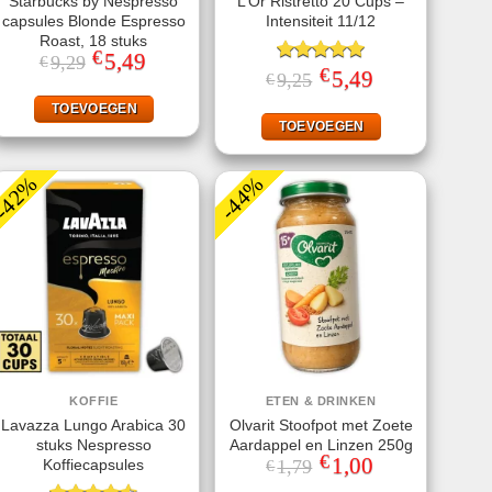
Starbucks by Nespresso
L’Or Ristretto 20 Cups –
capsules Blonde Espresso
Intensiteit 11/12
Roast, 18 stuks
€
Oorspronkelijke
5,49
Huidige
9,29
€
€
prijs
prijs
Gewaardeerd
Oorspronkelijke
5,49
Huidige
9,25
€
was:
is:
prijs
prijs
5.00
uit 5
€9,29.
€5,49.
was:
is:
TOEVOEGEN
€9,25.
€5,49.
TOEVOEGEN
-42%
-44%
KOFFIE
ETEN & DRINKEN
Lavazza Lungo Arabica 30
Olvarit Stoofpot met Zoete
stuks Nespresso
Aardappel en Linzen 250g
€
Oorspronkelijke
1,00
Huidige
Koffiecapsules
1,79
€
prijs
prijs