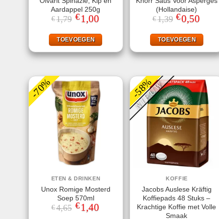
Olvarit Spinazie, Kip en
Knorr Saus Voor Asperges
Aardappel 250g
(Hollandaise)
€
€
Oorspronkelijke
1,00
Huidige
Oorspronkeli
0,50
Huidi
1,79
1,39
€
€
prijs
prijs
prijs
prijs
was:
is:
was:
is:
€1,79.
€1,00.
€1,39.
€0,50
TOEVOEGEN
TOEVOEGEN
-70%
-58%
NIEUW
ETEN & DRINKEN
KOFFIE
Unox Romige Mosterd
Jacobs Auslese Kräftig
Soep 570ml
Koffiepads 48 Stuks –
€
Oorspronkelijke
1,40
Huidige
Krachtige Koffie met Volle
4,65
€
prijs
prijs
Smaak