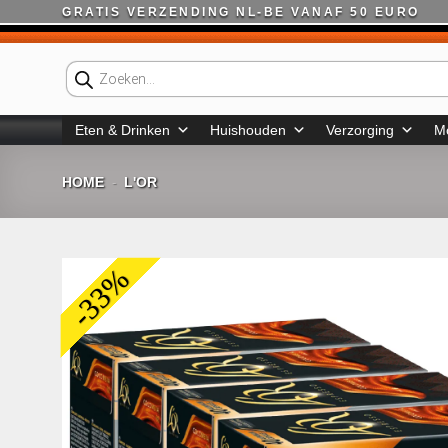
Ga
GRATIS VERZENDING NL-BE VANAF 50 EURO
naar
inhoud
Producten
zoeken
Eten & Drinken
Huishouden
Verzorging
M
HOME
L'OR
-
-33%