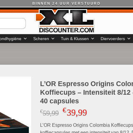
BINNEN 24 UUR VERSTUURD
ondhygiëne
Scheren
Tuin & Klussen
Diervoerders
L’OR Espresso Origins Colo
Koffiecups – Intensiteit 8/12 
40 capsules
€
39,99
€
Oorspronkelijke
Huidige
59,99
prijs
prijs
L’OR Espresso Origins Colombia Koffiecups
was:
is:
koffiecapsules met een intensiteit van 8/12.