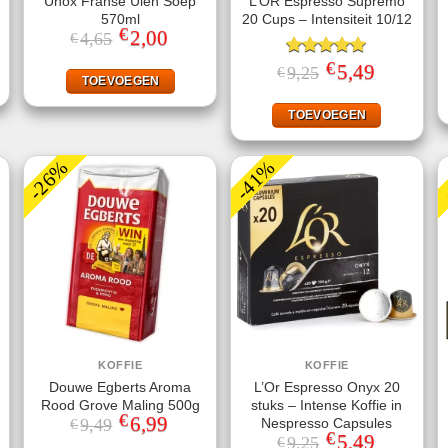
Unox Franse Uien Soep
L’OR Espresso Supremo
570ml
20 Cups – Intensiteit 10/12
€
jke
ge
Oorspronkelijke
2,00
Huidige
4,65
€
prijs
prijs
was:
is:
€
Gewaardeerd
Oorspronkelijke
5,49
Huidige
9,25
€
.
€4,65.
€2,00.
TOEVOEGEN
prijs
prijs
5.00
uit 5
was:
is:
€9,25.
€5,49.
TOEVOEGEN
-26%
-41%
KOFFIE
KOFFIE
Douwe Egberts Aroma
L’Or Espresso Onyx 20
Rood Grove Maling 500g
stuks – Intense Koffie in
€
Oorspronkelijke
6,99
Huidige
Nespresso Capsules
9,49
€
prijs
prijs
€
Oorspronkelijke
5,49
Huidige
9,25
€