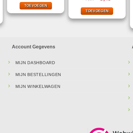
was:
is:
prijs
prijs
jke
ige
€9,49.
€6,99.
was:
is:
TOEVOEGEN
€9,25.
€5,49.
TOEVOEGEN
.
Account Gegevens
MIJN DASHBOARD
MIJN BESTELLINGEN
MIJN WINKELWAGEN