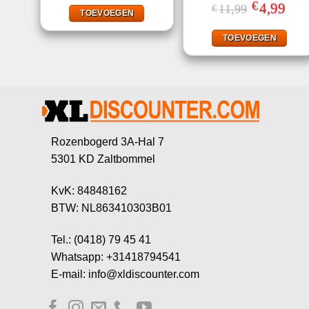
was:
is:
€
Oorspronkeli
4,99
Huid
11,99
€
€4,65.
€1,40.
TOEVOEGEN
prijs
prijs
was:
is:
€11,99.
€4,99
TOEVOEGEN
Rozenbogerd 3A-Hal 7
5301 KD Zaltbommel
KvK: 84848162
BTW: NL863410303B01
Tel.: (0418) 79 45 41
Whatsapp: +31418794541
E-mail: info@xldiscounter.com