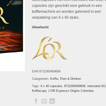
€59,99.
€39,99.
capsules zijn geschikt voor gebruik in een
koffiemachine en worden geleverd in een
verpakking van 4 x 40 stuks.
Uitverkocht
EAN 8711000469606
Categorieën:
Koffie
,
Eten & Drinken
Tags:
4 x 40 capsules
,
8711000469606
,
intensiteit 8/
Koffiecups
,
L'OR Espresso Origins Colombia