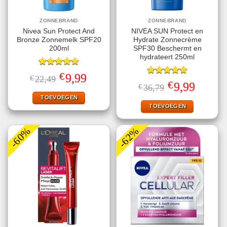
ZONNEBRAND
ZONNEBRAND
Nivea Sun Protect And
NIVEA SUN Protect en
Bronze Zonnemelk SPF20
Hydrate Zonnecrème
200ml
SPF30 Beschermt en
hydrateert 250ml
Gewaardeerd
€
Oorspronkelijke
Huidige
9,99
€
22,49
4.78
uit 5
Gewaardeerd
prijs
prijs
€
Oorspronkelijke
Huidige
9,99
€
36,79
4.78
uit 5
was:
is:
prijs
prijs
€22,49.
€9,99.
TOEVOEGEN
was:
is:
€36,79.
€9,99.
TOEVOEGEN
-60%
-62%