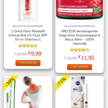
GEZICHTSVERZORGING
GEZICHTSVERZORGING
L’Oréal Paris Revitalift
WELEDA Verstevigende
Clinical Anti-UV Fluid SPF
Dagcrème Granaatappel &
50 en Vitamine C
Maca 40ml – 100%
natuurlijk
Gewaardeerd
€
Oorspronkelijke
Huidige
9,99
€
29,99
4.50
uit 5
Gewaardeerd
prijs
prijs
€
Oorspronkelijke
Huidige
11,95
€
24,95
4.25
uit 5
was:
is:
prijs
prijs
€29,99.
€9,99.
TOEVOEGEN
was:
is:
€24,95.
€11,95.
TOEVOEGEN
-30%
-71%