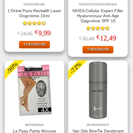
VERZORGING
GEZICHTSVERZORGING
L’Oréal Paris Revitalift Laser
NIVEA Cellular Expert Filler
Oogcrème 15ml
Hyaluronzuur Anti-Age
Dagcrème SPF 15
Gewaardeerd
€
Oorspronkelijke
Huidige
9,99
€
24,95
4.50
uit 5
Gewaardeerd
prijs
prijs
€
Oorspronkelijke
Huidige
12,49
€
32,49
4.60
uit 5
was:
is:
prijs
prijs
€24,95.
€9,99.
TOEVOEGEN
was:
is:
€32,49.
€12,49.
TOEVOEGEN
-90%
-72%
BEENMODE
DEODORANTS
La Paay Panty Mousse
Van Gils BowTie Deodorant