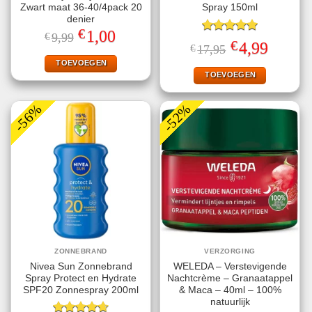
Zwart maat 36-40/4pack 20
Spray 150ml
denier
€
Oorspronkelijke
Huidige
1,00
€
9,99
Gewaardeerd
prijs
prijs
€
Oorspronkelijke
Huidige
4,99
€
17,95
5.00
uit 5
was:
is:
prijs
prijs
€9,99.
€1,00.
TOEVOEGEN
was:
is:
€17,95.
€4,99.
TOEVOEGEN
-56%
-52%
ZONNEBRAND
VERZORGING
Nivea Sun Zonnebrand
WELEDA – Verstevigende
Spray Protect en Hydrate
Nachtcrème – Granaatappel
SPF20 Zonnespray 200ml
& Maca – 40ml – 100%
natuurlijk