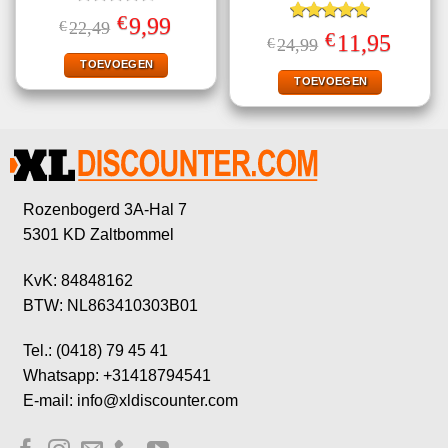
Gewaardeerd
€
Oorspronkelijke
Huidige
9,99
€
22,49
4.67
uit 5
Gewaardeerd
prijs
prijs
€
Oorspronkelijke
Huidige
11,95
€
24,99
5.00
uit 5
was:
is:
prijs
prijs
€22,49.
€9,99.
TOEVOEGEN
was:
is:
€24,99.
€11,95.
TOEVOEGEN
Rozenbogerd 3A-Hal 7
5301 KD Zaltbommel
KvK: 84848162
BTW: NL863410303B01
Tel.: (0418) 79 45 41
Whatsapp: +31418794541
E-mail: info@xldiscounter.com