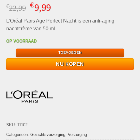
Gewaardeerd
4
€
9,99
€
Oorspronkelijke
Huidige
22,99
4.75
op 5
gebaseerd
prijs
prijs
op
klant
L’Oréal Paris Age Perfect Nacht is een anti-aging
was:
is:
waarderingen
€22,99.
€9,99.
nachtcrème van 50 ml.
OP VOORRAAD
TOEVOEGEN
NU KOPEN
SKU:
11102
Categorieën:
Gezichtsverzorging
,
Verzorging