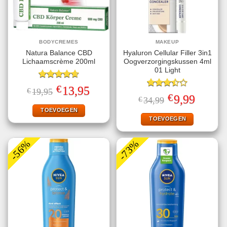
BODYCREMES
MAKEUP
Natura Balance CBD
Hyaluron Cellular Filler 3in1
Lichaamscrème 200ml
Oogverzorgingskussen 4ml
01 Light
Gewaardeerd
€
Oorspronkelijke
Huidige
13,95
€
19,95
4.67
uit 5
Gewaardeerd
prijs
prijs
€
Oorspronkelijke
Huidige
9,99
€
34,99
3.50
uit
was:
is:
prijs
prijs
€19,95.
€13,95.
5
TOEVOEGEN
was:
is:
€34,99.
€9,99.
TOEVOEGEN
-56%
-73%