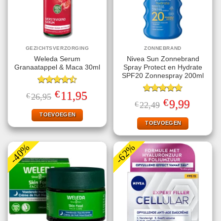
GEZICHTSVERZORGING
ZONNEBRAND
Weleda Serum
Nivea Sun Zonnebrand
Granaatappel & Maca 30ml
Spray Protect en Hydrate
SPF20 Zonnespray 200ml
Gewaardeerd
€
Oorspronkelijke
Huidige
11,95
€
26,95
4.50
uit 5
Gewaardeerd
prijs
prijs
€
Oorspronkelijke
Huidige
9,99
€
22,49
4.67
uit 5
was:
is:
prijs
prijs
€26,95.
€11,95.
TOEVOEGEN
was:
is:
€22,49.
€9,99.
TOEVOEGEN
-40%
-62%