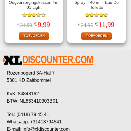
Oogverzorgingskussen 4ml
Spray – 40 ml – Eau De
01 Light
Toilette
Gewaardeerd
Gewaardeerd
€
€
Oorspronkelijke
Huidige
Oorspronkelijke
Huidige
9,99
11,99
€
34,99
€
34,95
3.50
uit
4.50
uit 5
prijs
prijs
prijs
prijs
5
was:
is:
was:
is:
€34,99.
€9,99.
€34,95.
€11,99.
TOEVOEGEN
TOEVOEGEN
Rozenbogerd 3A-Hal 7
5301 KD Zaltbommel
KvK: 84848162
BTW: NL863410303B01
Tel.: (0418) 79 45 41
Whatsapp: +31418794541
E-mail: info@xldiscounter.com