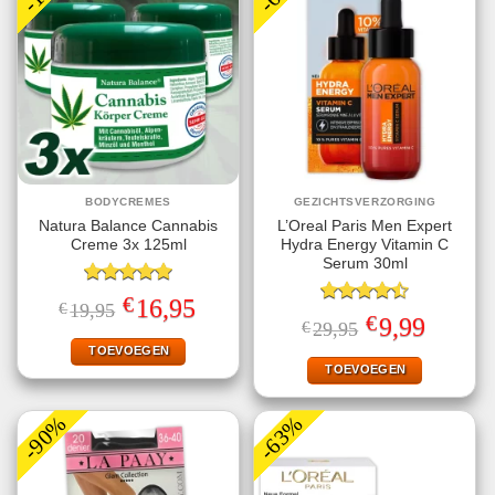
BODYCREMES
GEZICHTSVERZORGING
Natura Balance Cannabis
L’Oreal Paris Men Expert
Creme 3x 125ml
Hydra Energy Vitamin C
Serum 30ml
Gewaardeerd
€
Oorspronkelijke
Huidige
16,95
€
19,95
5.00
uit 5
Gewaardeerd
prijs
prijs
€
Oorspronkelijke
Huidige
9,99
€
29,95
4.50
uit 5
was:
is:
prijs
prijs
€19,95.
€16,95.
TOEVOEGEN
was:
is:
€29,95.
€9,99.
TOEVOEGEN
-90%
-63%