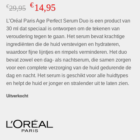
Gewaardeerd
3
€
14,95
€
Oorspronkelijke
Huidige
29,95
4.67
op 5
gebaseerd
prijs
prijs
op
klant
L’Oréal Paris Age Perfect Serum Duo is een product van
was:
is:
waarderingen
€29,95.
€14,95.
30 ml dat speciaal is ontworpen om de tekenen van
veroudering tegen te gaan. Het serum bevat krachtige
ingrediënten die de huid verstevigen en hydrateren,
waardoor fijne lijntjes en rimpels verminderen. Het duo
bevat zowel een dag- als nachtserum, die samen zorgen
voor een complete verzorging van de huid gedurende de
dag en nacht. Het serum is geschikt voor alle huidtypes
en helpt de huid er jonger en stralender uit te laten zien.
Uitverkocht