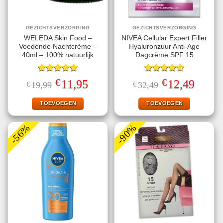
GEZICHTSVERZORGING
GEZICHTSVERZORGING
WELEDA Skin Food –
NIVEA Cellular Expert Filler
Voedende Nachtcrème –
Hyaluronzuur Anti-Age
40ml – 100% natuurlijk
Dagcrème SPF 15
Gewaardeerd
Gewaardeerd
€
€
Oorspronkelijke
Huidige
Oorspronkelijke
Huidige
11,95
12,49
€
19,99
€
32,49
5.00
uit 5
4.60
uit 5
prijs
prijs
prijs
prijs
was:
is:
was:
is:
€19,99.
€11,95.
€32,49.
€12,49.
TOEVOEGEN
TOEVOEGEN
-56%
-90%