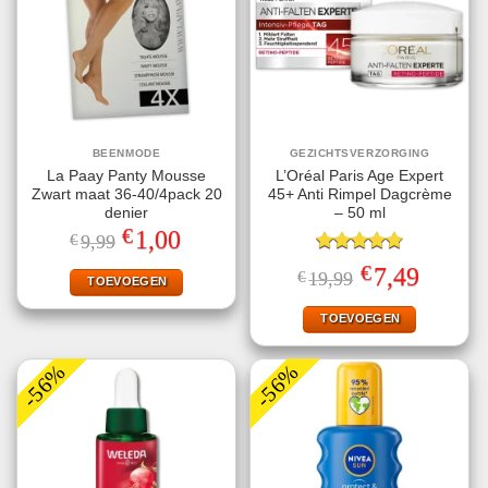
BEENMODE
GEZICHTSVERZORGING
La Paay Panty Mousse
L’Oréal Paris Age Expert
Zwart maat 36-40/4pack 20
45+ Anti Rimpel Dagcrème
denier
– 50 ml
€
Oorspronkelijke
Huidige
1,00
€
9,99
prijs
prijs
was:
is:
Gewaardeerd
€
Oorspronkelijke
Huidige
7,49
€
19,99
€9,99.
€1,00.
TOEVOEGEN
4.80
uit 5
prijs
prijs
was:
is:
€19,99.
€7,49.
TOEVOEGEN
-56%
-56%