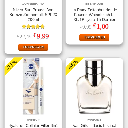
ZONNEBRAND
BEENMODE
Nivea Sun Protect And
La Paay Zelfophoudende
Bronze Zonnemelk SPF20
Kousen Whineblush L-
200ml
XL/1P Lycra 15 Dernier
€
Oorspronkelijke
Huidige
1,00
€
9,99
prijs
prijs
Gewaardeerd
was:
is:
€
Oorspronkelijke
Huidige
9,99
€
22,49
€9,99.
€1,00.
TOEVOEGEN
4.78
uit 5
prijs
prijs
was:
is:
€22,49.
€9,99.
TOEVOEGEN
-71%
-66%
MAKEUP
PARFUMS
Hyaluron Cellular Filler 3in1
Van Gils – Basic Instinct