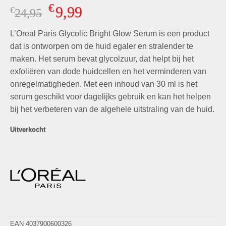
Gewaardeerd
2
€
9,99
€
Oorspronkelijke
Huidige
24,95
4.50
op 5
gebaseerd
prijs
prijs
op
klant
L’Oreal Paris Glycolic Bright Glow Serum is een product
was:
is:
waarderingen
€24,95.
€9,99.
dat is ontworpen om de huid egaler en stralender te
maken. Het serum bevat glycolzuur, dat helpt bij het
exfoliëren van dode huidcellen en het verminderen van
onregelmatigheden. Met een inhoud van 30 ml is het
serum geschikt voor dagelijks gebruik en kan het helpen
bij het verbeteren van de algehele uitstraling van de huid.
Uitverkocht
EAN 4037900600326