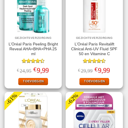
GEZICHTSVERZORGING
GEZICHTSVERZORGING
L’Oréal Paris Peeling Bright
L’Oréal Paris Revitalift
Reveal AHA+BHA+PHA 25
Clinical Anti-UV Fluid SPF
ml
50 en Vitamine C
Gewaardeerd
Gewaardeerd
€
€
Oorspronkelijke
Huidige
Oorspronkelijke
Huidige
9,99
9,99
€
24,95
€
29,99
4.40
uit 5
4.50
uit 5
prijs
prijs
prijs
prijs
was:
is:
was:
is:
€24,95.
€9,99.
€29,99.
€9,99.
TOEVOEGEN
TOEVOEGEN
-61%
-62%