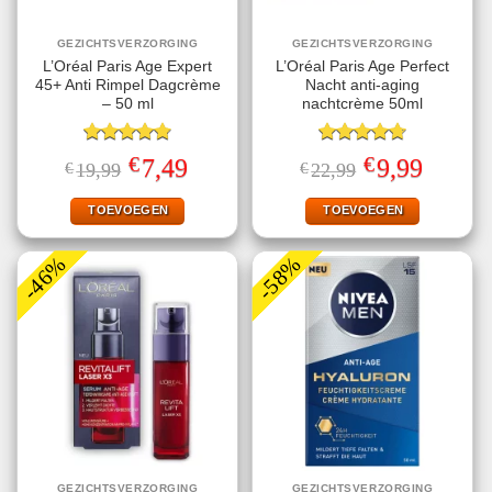
GEZICHTSVERZORGING
GEZICHTSVERZORGING
L’Oréal Paris Age Expert
L’Oréal Paris Age Perfect
45+ Anti Rimpel Dagcrème
Nacht anti-aging
– 50 ml
nachtcrème 50ml
Gewaardeerd
Gewaardeerd
€
€
Oorspronkelijke
Huidige
Oorspronkelijke
Huidige
7,49
9,99
€
19,99
€
22,99
4.80
uit 5
4.75
uit 5
prijs
prijs
prijs
prijs
was:
is:
was:
is:
€19,99.
€7,49.
€22,99.
€9,99.
TOEVOEGEN
TOEVOEGEN
-46%
-58%
GEZICHTSVERZORGING
GEZICHTSVERZORGING