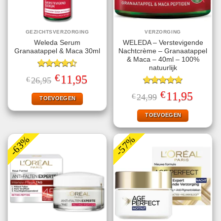
GEZICHTSVERZORGING
VERZORGING
Weleda Serum
WELEDA – Verstevigende
Granaatappel & Maca 30ml
Nachtcrème – Granaatappel
& Maca – 40ml – 100%
natuurlijk
Gewaardeerd
€
Oorspronkelijke
Huidige
11,95
€
26,95
4.50
uit 5
prijs
prijs
was:
is:
Gewaardeerd
€
Oorspronkelijke
Huidige
11,95
€
24,99
€26,95.
€11,95.
TOEVOEGEN
5.00
uit 5
prijs
prijs
was:
is:
€24,99.
€11,95.
TOEVOEGEN
-63%
-57%