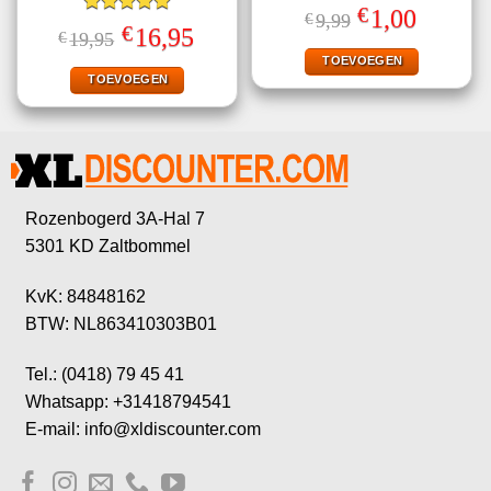
€
Oorspronkelijke
Huidige
1,00
€
9,99
Gewaardeerd
prijs
prijs
€
Oorspronkelijke
Huidige
16,95
€
19,95
5.00
uit 5
was:
is:
prijs
prijs
€9,99.
€1,00.
TOEVOEGEN
was:
is:
€19,95.
€16,95.
TOEVOEGEN
Rozenbogerd 3A-Hal 7
5301 KD Zaltbommel
KvK: 84848162
BTW: NL863410303B01
Tel.: (0418) 79 45 41
Whatsapp: +31418794541
E-mail: info@xldiscounter.com