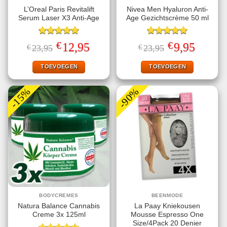
L’Oreal Paris Revitalift
Nivea Men Hyaluron Anti-
Serum Laser X3 Anti-Age
Age Gezichtscrème 50 ml
Gewaardeerd
Gewaardeerd
€
€
Oorspronkelijke
Huidige
Oorspronkelijke
Huidige
12,95
9,95
€
23,95
€
23,95
5.00
uit 5
5.00
uit 5
prijs
prijs
prijs
prijs
was:
is:
was:
is:
€23,95.
€12,95.
€23,95.
€9,95.
TOEVOEGEN
TOEVOEGEN
-15%
-90%
BODYCREMES
BEENMODE
Natura Balance Cannabis
La Paay Kniekousen
Creme 3x 125ml
Mousse Espresso One
Size/4Pack 20 Denier