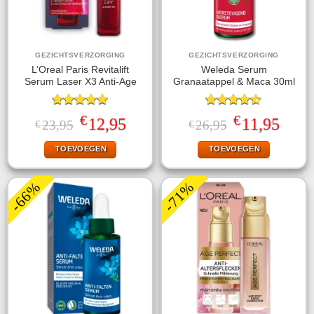
GEZICHTSVERZORGING
GEZICHTSVERZORGING
L’Oreal Paris Revitalift
Weleda Serum
Serum Laser X3 Anti-Age
Granaatappel & Maca 30ml
Gewaardeerd
Gewaardeerd
€
€
Oorspronkelijke
Huidige
Oorspronkelijke
Huidige
12,95
11,95
23,95
26,95
€
€
5.00
uit 5
4.50
uit 5
prijs
prijs
prijs
prijs
was:
is:
was:
is:
TOEVOEGEN
TOEVOEGEN
€23,95.
€12,95.
€26,95.
€11,95.
-66%
-71%