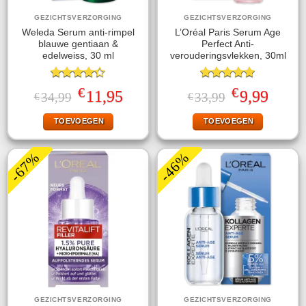
GEZICHTSVERZORGING
GEZICHTSVERZORGING
Weleda Serum anti-rimpel
L’Oréal Paris Serum Age
blauwe gentiaan &
Perfect Anti-
edelweiss, 30 ml
verouderingsvlekken, 30ml
Gewaardeerd
Gewaardeerd
€
€
Oorspronkelijke
Huidige
Oorspronkelijke
Huidige
11,95
9,99
34,99
33,99
€
€
4.33
uit 5
5.00
uit 5
prijs
prijs
prijs
prijs
was:
is:
was:
is:
TOEVOEGEN
TOEVOEGEN
€34,99.
€11,95.
€33,99.
€9,99.
-67%
-46%
GEZICHTSVERZORGING
GEZICHTSVERZORGING