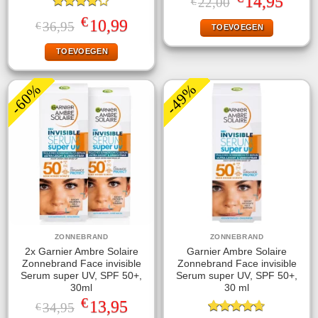
14,95
22,00
€
prijs
prijs
Gewaardeerd
was:
is:
€
Oorspronkelijke
Huidige
10,99
36,95
€
TOEVOEGEN
4.00
uit
€22,00.
€14,95.
prijs
prijs
5
was:
is:
TOEVOEGEN
€36,95.
€10,99.
-60%
-49%
ZONNEBRAND
ZONNEBRAND
2x Garnier Ambre Solaire
Garnier Ambre Solaire
Zonnebrand Face invisible
Zonnebrand Face invisible
Serum super UV, SPF 50+,
Serum super UV, SPF 50+,
30ml
30 ml
€
Oorspronkelijke
Huidige
13,95
34,95
€
prijs
prijs