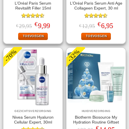
L’Oréal Paris Serum
L’Oréal Paris Serum Anti Age
Revitalift Filler 15ml
Collageen Expert, 30 ml
Gewaardeerd
Gewaardeerd
€
€
Oorspronkelijke
Huidige
Oorspronkelijke
Huidige
9,99
6,95
29,95
12,95
€
€
4.50
uit 5
4.50
uit 5
prijs
prijs
prijs
prijs
was:
is:
was:
is:
TOEVOEGEN
TOEVOEGEN
€29,95.
€9,99.
€12,95.
€6,95.
-70%
-32%
GEZICHTSVERZORGING
HUIDVERZORGING
Nivea Serum Hyaluron
Biotherm Biosource My
Cellular Expert, 30ml
Hydration Routine Giftset
€
Oorspronkelijke
Huidige