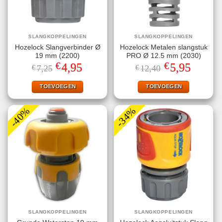
SLANGKOPPELINGEN
SLANGKOPPELINGEN
Hozelock Slangverbinder Ø
Hozelock Metalen slangstuk
19 mm (2200)
PRO Ø 12.5 mm (2030)
€
€
Oorspronkelijke
Huidige
Oorspronkelijke
Huidige
4,95
5,95
€
7,25
€
12,40
prijs
prijs
prijs
prijs
was:
is:
was:
is:
€7,25.
€4,95.
€12,40.
€5,95.
TOEVOEGEN
TOEVOEGEN
-40%
-34%
SLANGKOPPELINGEN
SLANGKOPPELINGEN