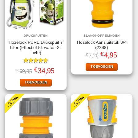
DRUKSPUITEN
SLANGKOPPELINGEN
Hozelock PURE Drukspuit 7
Hozelock Aansluitstuk 3/4
Liter (Effectief 5L water. 2L
(2289)
€
lucht)
Oorspronkelijke
Huidige
4,95
€
7,20
prijs
prijs
was:
is:
€7,20.
€4,95.
TOEVOEGEN
Gewaardeerd
€
Oorspronkelijke
Huidige
34,95
€
69,95
4.75
uit 5
prijs
prijs
was:
is:
€69,95.
€34,95.
TOEVOEGEN
-32%
-52%