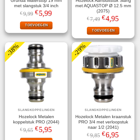
Grunda Waterstop 19 mm
Hozelock Aansluitstuk Slang
met slangstuk 3/4 inch
met AQUASTOP Ø 12.5 mm
€
(2075)
Oorspronkelijke
Huidige
5,99
€
9,99
prijs
prijs
€
Oorspronkelijke
Huidige
4,95
€
7,49
was:
is:
prijs
prijs
€9,99.
€5,99.
TOEVOEGEN
was:
is:
€7,49.
€4,95.
TOEVOEGEN
-38%
-29%
SLANGKOPPELINGEN
SLANGKOPPELINGEN
Hozelock Metalen
Hozelock Metalen kraanstuk
koppelstuk PRO (2044)
PRO 3/4 met verloopstuk
€
naar 1/2 (2041)
Oorspronkelijke
Huidige
5,95
€
9,65
prijs
prijs
€
Oorspronkelijke
Huidige
6,95
€
9,85
was:
is:
prijs
prijs