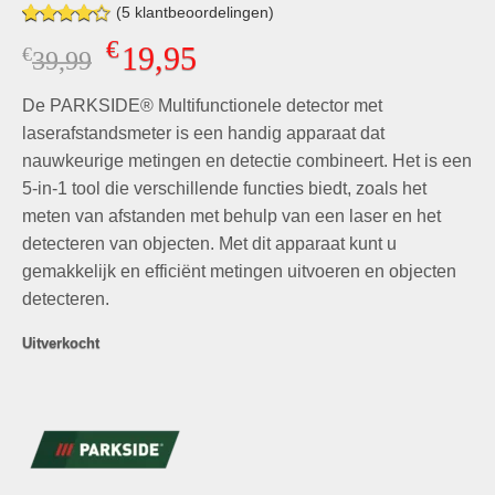
(
5
klantbeoordelingen)
Gewaardeerd
5
€
19,95
€
Oorspronkelijke
Huidige
39,99
4.20
op 5
gebaseerd
prijs
prijs
op
klant
De PARKSIDE® Multifunctionele detector met
was:
is:
waarderingen
€39,99.
€19,95.
laserafstandsmeter is een handig apparaat dat
nauwkeurige metingen en detectie combineert. Het is een
5-in-1 tool die verschillende functies biedt, zoals het
meten van afstanden met behulp van een laser en het
detecteren van objecten. Met dit apparaat kunt u
gemakkelijk en efficiënt metingen uitvoeren en objecten
detecteren.
Uitverkocht