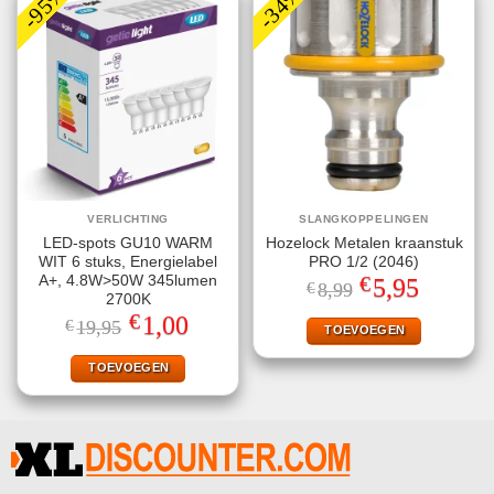
-95%
-34%
VERLICHTING
SLANGKOPPELINGEN
LED-spots GU10 WARM
Hozelock Metalen kraanstuk
WIT 6 stuks, Energielabel
PRO 1/2 (2046)
€
A+, 4.8W>50W 345lumen
Oorspronkelijke
Huidige
5,95
€
8,99
prijs
prijs
2700K
was:
is:
€
Oorspronkelijke
Huidige
1,00
€
19,95
€8,99.
€5,95.
TOEVOEGEN
prijs
prijs
was:
is:
€19,95.
€1,00.
TOEVOEGEN