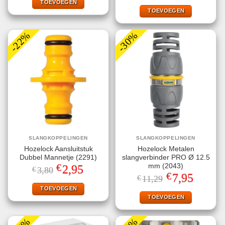
€9,65.
€5,95.
TOEVOEGEN
was:
is:
€9,85.
€6,95.
TOEVOEGEN
-22%
-30%
SLANGKOPPELINGEN
SLANGKOPPELINGEN
Hozelock Aansluitstuk
Hozelock Metalen
Dubbel Mannetje (2291)
slangverbinder PRO Ø 12.5
€
mm (2043)
Oorspronkelijke
Huidige
2,95
€
3,80
prijs
prijs
€
Oorspronkelijke
Huidige
7,95
€
11,29
was:
is:
prijs
prijs
€3,80.
€2,95.
TOEVOEGEN
was:
is:
€11,29.
€7,95.
TOEVOEGEN