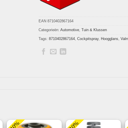
EAN 8710402867164
Categorieën:
Automotive
,
Tuin & Klussen
Tags:
8710402867164
,
Cockpitspray
,
Hoogglans
,
Val
-40%
-30%