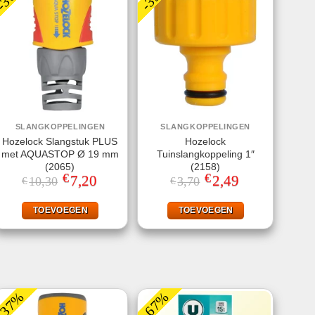
SLANGKOPPELINGEN
SLANGKOPPELINGEN
Hozelock Slangstuk PLUS
Hozelock
met AQUASTOP Ø 19 mm
Tuinslangkoppeling 1″
(2065)
(2158)
€
€
Oorspronkelijke
7,20
Huidige
Oorspronkelijke
2,49
Huidige
10,30
3,70
€
€
prijs
prijs
prijs
prijs
was:
is:
was:
is:
€10,30.
€7,20.
€3,70.
€2,49.
TOEVOEGEN
TOEVOEGEN
-37%
-67%