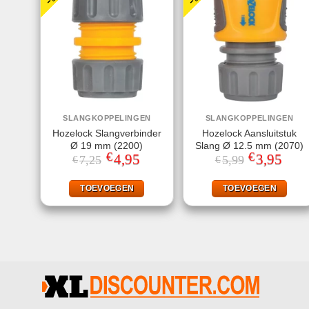
SLANGKOPPELINGEN
SLANGKOPPELINGEN
Hozelock Slangverbinder
Hozelock Aansluitstuk
Ø 19 mm (2200)
Slang Ø 12.5 mm (2070)
€
€
Oorspronkelijke
4,95
Huidige
Oorspronkeli
3,95
Huidi
7,25
5,99
€
€
prijs
prijs
prijs
prijs
was:
is:
was:
is:
€7,25.
€4,95.
€5,99.
€3,95
TOEVOEGEN
TOEVOEGEN