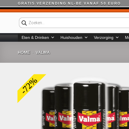
Ga
GRATIS VERZENDING NL-BE VANAF 50 EURO
naar
inhoud
Producten
zoeken
Eten & Drinken
Huishouden
Verzorging
M
HOME
VALMA
-
-72%