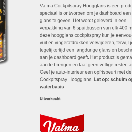
op
klant
Valma Cockpitspray Hoogglans is een produ
was:
is:
waarderingen
€59,70.
€16,95.
speciaal is ontworpen om je dashboard een
glans te geven. Het wordt geleverd in een
verpakking van 6 spuitbussen van elk 400 m
deze hoogglans cockpitspray kun je eenvoud
vuil en vingerafdrukken verwijderen, terwijl j
tegelijkertijd een langdurige glans en besc
aan je dashboard geeft. Het product is gema
aan te brengen en laat geen vettige resten a
Geef je auto-interieur een opfrisbeurt met d
Cockpitspray Hoogglans.
Let op: schuim o
waterbasis
Uitverkocht