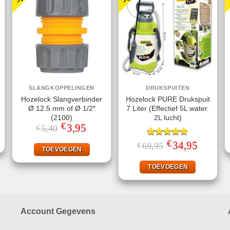
SLANGKOPPELINGEN
DRUKSPUITEN
Hozelock Slangverbinder
Hozelock PURE Drukspuit
Ø 12.5 mm of Ø 1/2″
7 Liter (Effectief 5L water.
jke
ge
(2100)
2L lucht)
€
Oorspronkelijke
3,95
Huidige
5,40
€
prijs
prijs
.
was:
is:
€
Gewaardeerd
Oorspronkelijke
34,95
Huidige
69,95
€
€5,40.
€3,95.
TOEVOEGEN
prijs
prijs
4.75
uit 5
was:
is:
€69,95.
€34,95.
TOEVOEGEN
Account Gegevens