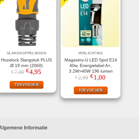
SLANGKOPPELINGEN
VERLICHTING
Hozelock Slangstuk PLUS
Magasins-U LED Spot E14
Ø 19 mm (2060)
40w, Energielabel A+,
€
Oorspronkelijke
4,95
Huidige
3.2W>40W 196 lumen
7,90
€
prijs
prijs
€
Oorspronkelijke
1,00
Huidige
2,99
€
was:
is:
prijs
prijs
€7,90.
€4,95.
was:
is:
TOEVOEGEN
€2,99.
€1,00.
TOEVOEGEN
Algemene Informatie