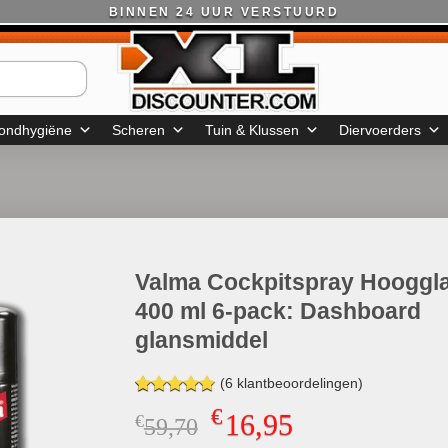
BINNEN 24 UUR VERSTUURD
ondhygiëne
Scheren
Tuin & Klussen
Diervoerders
Valma Cockpitspray Hooggl
400 ml 6-pack: Dashboard
glansmiddel
(
6
klantbeoordelingen)
Gewaardeerd
6
€
16,95
€
Oorspronkelijke
Huidige
59,70
4.83
op 5
gebaseerd
prijs
prijs