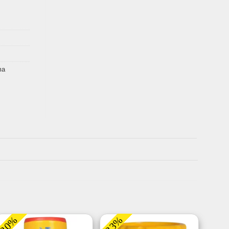
ma
-30%
-33%