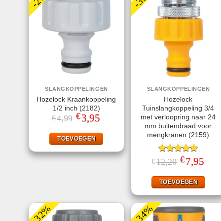
SLANGKOPPELINGEN
SLANGKOPPELINGEN
Hozelock Kraankoppeling
Hozelock
1/2 inch (2182)
Tuinslangkoppeling 3/4
€
Oorspronkelijke
3,95
Huidige
met verloopring naar 24
4,99
€
prijs
prijs
mm buitendraad voor
was:
is:
mengkranen (2159)
€4,99.
€3,95.
TOEVOEGEN
€
Gewaardeerd
Oorspronkeli
7,95
Huid
12,20
€
prijs
prijs
5.00
uit 5
was:
is:
€12,20.
€7,95
TOEVOEGEN
-32%
-34%