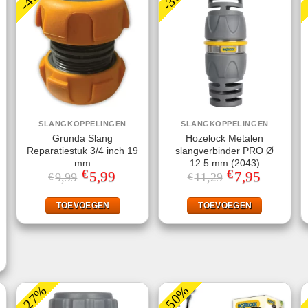
SLANGKOPPELINGEN
SLANGKOPPELINGEN
Grunda Slang
Hozelock Metalen
Reparatiestuk 3/4 inch 19
slangverbinder PRO Ø
mm
12.5 mm (2043)
€
€
Oorspronkelijke
5,99
Huidige
Oorspronkelijke
7,95
Huidige
9,99
11,29
€
€
prijs
prijs
prijs
prijs
was:
is:
was:
is:
€9,99.
€5,99.
€11,29.
€7,95.
TOEVOEGEN
TOEVOEGEN
jke
ige
.
-27%
-50%