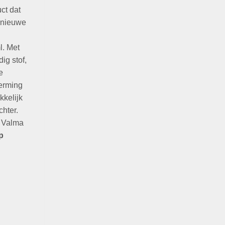
ct dat
 nieuwe
l. Met
ig stof,
e
herming
kkelijk
chter.
e Valma
p