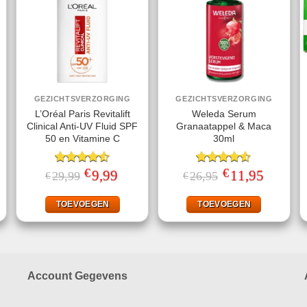
GEZICHTSVERZORGING
GEZICHTSVERZORGING
L’Oréal Paris Revitalift
Weleda Serum
Clinical Anti-UV Fluid SPF
Granaatappel & Maca
50 en Vitamine C
30ml
€
€
ke
ige
Gewaardeerd
Oorspronkelijke
9,99
Huidige
Gewaardeerd
Oorspronkelijke
11,95
Huidige
29,99
26,95
€
€
prijs
prijs
prijs
prijs
4.50
uit 5
4.50
uit 5
was:
is:
was:
is:
49.
€29,99.
€9,99.
€26,95.
€11,95.
TOEVOEGEN
TOEVOEGEN
Account Gegevens