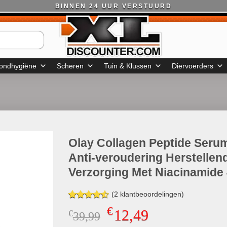
BINNEN 24 UUR VERSTUURD
ondhygiëne
Scheren
Tuin & Klussen
Diervoerders
Olay Collagen Peptide Seru
Anti-veroudering Herstellen
Verzorging Met Niacinamide
(
2
klantbeoordelingen)
Gewaardeerd
2
€
12,49
€
Oorspronkelijke
Huidige
39,99
4.50
op 5
gebaseerd
prijs
prijs