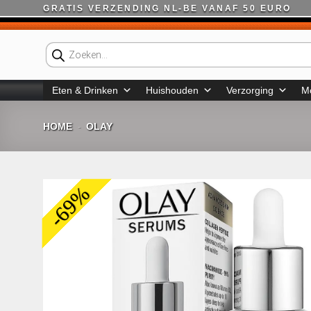
Ga
GRATIS VERZENDING NL-BE VANAF 50 EURO
naar
inhoud
Producten
zoeken
Eten & Drinken
Huishouden
Verzorging
M
HOME
OLAY
-
-69%