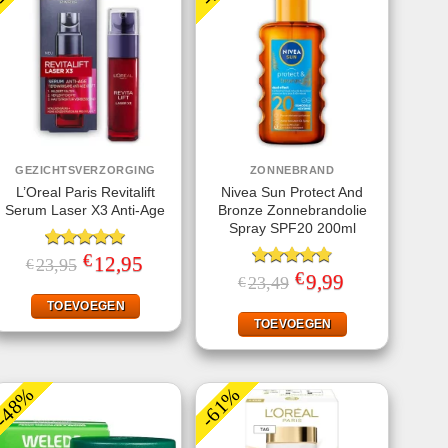
GEZICHTSVERZORGING
ZONNEBRAND
L’Oreal Paris Revitalift
Nivea Sun Protect And
Serum Laser X3 Anti-Age
Bronze Zonnebrandolie
Spray SPF20 200ml
€
Gewaardeerd
Oorspronkelijke
12,95
Huidige
23,95
€
prijs
prijs
5.00
uit 5
€
Gewaardeerd
Oorspronkelijke
9,99
Huidige
23,49
€
was:
is:
prijs
prijs
4.78
uit 5
€23,95.
€12,95.
was:
is:
TOEVOEGEN
€23,49.
€9,99.
TOEVOEGEN
-48%
-61%