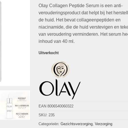
op
klant
Olay Collagen Peptide Serum is een anti-
was:
is:
waarderingen
€39,99.
€12,49.
verouderingsproduct dat helpt bij het herste
de huid. Het bevat collageenpeptiden en
niacinamide, die de huid verstevigen en te
van veroudering verminderen. Het serum he
inhoud van 40 ml.
Uitverkocht
EAN 8006540060322
SKU:
235
Categorieën:
Gezichtsverzorging
,
Verzorging