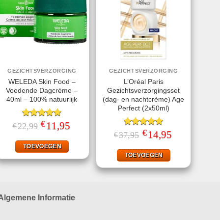
GEZICHTSVERZORGING
GEZICHTSVERZORGING
WELEDA Skin Food –
L’Oréal Paris
Voedende Dagcrème –
Gezichtsverzorgingsset
40ml – 100% natuurlijk
(dag- en nachtcrème) Age
Perfect (2x50ml)
€
Gewaardeerd
Oorspronkelijke
11,95
Huidige
22,99
€
prijs
prijs
5.00
uit 5
€
Gewaardeerd
Oorspronkelijke
14,95
Huidige
37,95
€
was:
is:
prijs
prijs
5.00
uit 5
€22,99.
€11,95.
was:
is:
TOEVOEGEN
€37,95.
€14,95.
TOEVOEGEN
Algemene Informatie