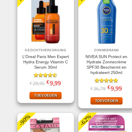
GEZICHTSVERZORGING
ZONNEBRAND
L’Oreal Paris Men Expert
NIVEA SUN Protect en
Hydra Energy Vitamin C
Hydrate Zonnecrème
Serum 30ml
SPF30 Beschermt en
hydrateert 250ml
€
Gewaardeerd
Oorspronkelijke
9,99
Huidige
29,95
€
prijs
prijs
4.50
uit 5
€
Gewaardeerd
Oorspronkeli
9,99
Huid
36,79
€
was:
is:
prijs
prijs
4.78
uit 5
€29,95.
€9,99.
was:
is:
TOEVOEGEN
€36,79.
€9,99
TOEVOEGEN
-90%
-62%