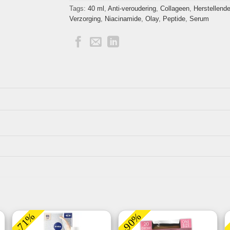
Tags:
40 ml
,
Anti-veroudering
,
Collageen
,
Herstellend
Verzorging
,
Niacinamide
,
Olay
,
Peptide
,
Serum
-71%
-90%