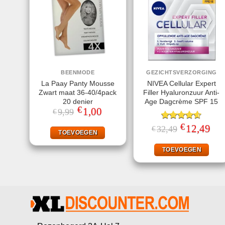
BEENMODE
GEZICHTSVERZORGING
La Paay Panty Mousse
NIVEA Cellular Expert
Zwart maat 36-40/4pack
Filler Hyaluronzuur Anti-
20 denier
Age Dagcrème SPF 15
€
Oorspronkelijke
1,00
Huidige
9,99
€
prijs
prijs
was:
is:
€
Gewaardeerd
Oorspronkelij
12,49
Huid
32,49
€
€9,99.
€1,00.
TOEVOEGEN
prijs
prijs
4.60
uit 5
was:
is:
€32,49.
€12,
TOEVOEGEN