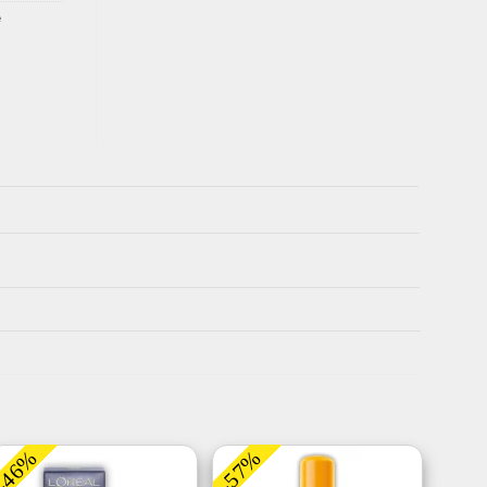
e
-46%
-57%