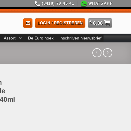
(0418) 79 45 41
WHATSAPP
€
0,00
LOGIN / REGISTREREN
Assorti
De Euro hoek
Inschrijven nieuwsbrief
m
de
 40ml