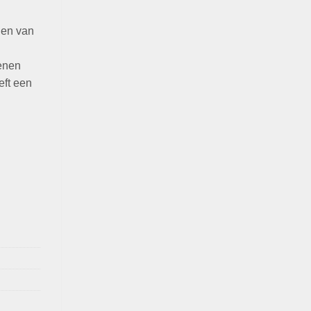
llen van
kenen
eft een