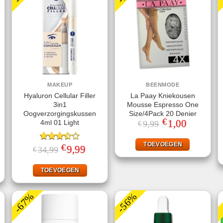
MAKEUP
BEENMODE
Hyaluron Cellular Filler
La Paay Kniekousen
3in1
Mousse Espresso One
Oogverzorgingskussen
Size/4Pack 20 Denier
€
Oorspronkelijke
1,00
Huidige
4ml 01 Light
9,99
€
prijs
prijs
was:
is:
€9,99.
€1,00.
TOEVOEGEN
€
jke
ige
Gewaardeerd
Oorspronkelijke
9,99
Huidige
34,99
€
prijs
prijs
3.50
uit
was:
is:
5
.
€34,99.
€9,99.
TOEVOEGEN
-67%
-56%