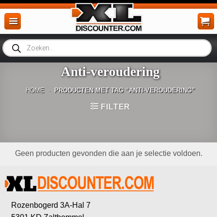
Ga
naar
inhoud
Producten
zoeken
Anti-veroudering
HOME
-
PRODUCTEN MET TAG “ANTI-VEROUDERING”
FILTER
Geen producten gevonden die aan je selectie voldoen.
Rozenbogerd 3A-Hal 7