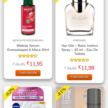
GEZICHTSVERZORGING
PARFUMS
Weleda Serum
Van Gils – Basic Instinct
Granaatappel & Maca 30ml
Spray – 40 ml – Eau De
Toilette
Gewaardeerd
€
Oorspronkelijke
Huidige
11,95
€
26,95
4.50
uit 5
Gewaardeerd
prijs
prijs
€
Oorspronkelijke
Huidige
11,99
€
34,95
4.50
uit 5
was:
is:
prijs
prijs
€26,95.
€11,95.
TOEVOEGEN
was:
is:
€34,95.
€11,99.
TOEVOEGEN
-62%
-81%