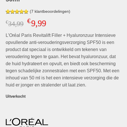
(
7
klantbeoordelingen)
Gewaardeerd
7
€
9,99
€
Oorspronkelijke
Huidige
34,99
4.86
op 5
gebaseerd
prijs
prijs
op
klant
L’Oréal Paris Revitalift Filler + Hyaluronzuur Intensieve
was:
is:
waarderingen
€34,99.
€9,99.
opvullende anti-verouderingsverzorging SPF50 is een
product dat speciaal is ontwikkeld om tekenen van
veroudering tegen te gaan. Het bevat hyaluronzuur, dat
de huid hydrateert en opvult, en biedt ook bescherming
tegen schadelijke zonnestralen met een SPF50. Met een
inhoud van 50 ml is het een intensieve verzorging die de
huid er jonger en stralender uit laat zien.
Uitverkocht