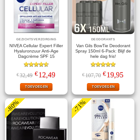
GEZICHTSVERZORGING
DEODORANTS
NIVEA Cellular Expert Filler
Van Gils BowTie Deodorant
Hyaluronzuur Anti-Age
Spray 150ml 6-Pack: Blijf de
Dagcrème SPF 15
hele dag fris!
Gewaardeerd
Gewaardeerd
€
€
Oorspronkelijke
Huidige
Oorspronkelijke
Huidige
12,49
19,95
€
32,49
€
107,70
4.60
uit 5
5.00
uit 5
prijs
prijs
prijs
prijs
was:
is:
was:
is:
€32,49.
€12,49.
€107,70.
€19,95.
TOEVOEGEN
TOEVOEGEN
-80%
-71%