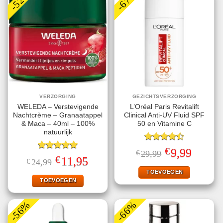
-52%
-67%
VERZORGING
GEZICHTSVERZORGING
WELEDA – Verstevigende
L’Oréal Paris Revitalift
Nachtcrème – Granaatappel
Clinical Anti-UV Fluid SPF
& Maca – 40ml – 100%
50 en Vitamine C
natuurlijk
Gewaardeerd
€
Oorspronkelijke
Huidige
9,99
€
29,99
4.50
uit 5
Gewaardeerd
prijs
prijs
€
Oorspronkelijke
Huidige
11,95
€
24,99
5.00
uit 5
was:
is:
prijs
prijs
€29,99.
€9,99.
TOEVOEGEN
was:
is:
€24,99.
€11,95.
TOEVOEGEN
-56%
-66%