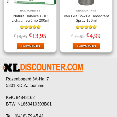
BODYCREMES
DEODORANTS
Natura Balance CBD
Van Gils BowTie Deodorant
Lichaamscrème 200ml
Spray 150ml
Gewaardeerd
Gewaardeerd
€
€
Oorspronkelijke
Huidige
Oorspronkelijke
Huidige
13,95
4,99
€
19,95
€
17,95
4.67
uit 5
5.00
uit 5
prijs
prijs
prijs
prijs
was:
is:
was:
is:
€19,95.
€13,95.
€17,95.
€4,99.
TOEVOEGEN
TOEVOEGEN
Rozenbogerd 3A-Hal 7
5301 KD Zaltbommel
KvK: 84848162
BTW: NL863410303B01
Tel.: (0418) 79 45 41