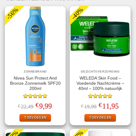
-56%
-40%
ZONNEBRAND
GEZICHTSVERZORGING
Nivea Sun Protect And
WELEDA Skin Food –
Bronze Zonnemelk SPF20
Voedende Nachtcrème –
200ml
40ml – 100% natuurlijk
Gewaardeerd
Gewaardeerd
€
€
Oorspronkelijke
Huidige
Oorspronkelijke
Huidige
9,99
11,95
€
22,49
€
19,99
4.78
uit 5
5.00
uit 5
prijs
prijs
prijs
prijs
was:
is:
was:
is:
€22,49.
€9,99.
€19,99.
€11,95.
TOEVOEGEN
TOEVOEGEN