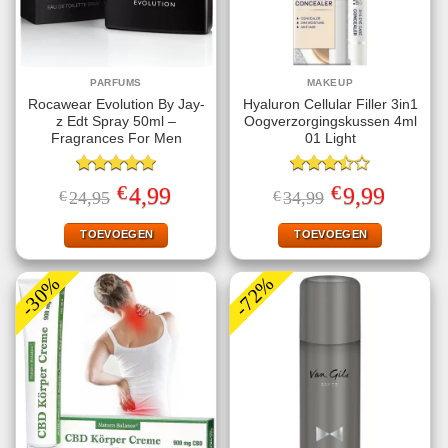
PARFUMS
MAKEUP
Rocawear Evolution By Jay-
Hyaluron Cellular Filler 3in1
z Edt Spray 50ml –
Oogverzorgingskussen 4ml
Fragrances For Men
01 Light
Gewaardeerd
Gewaardeerd
€
€
Oorspronkelijke
Huidige
Oorspronkelijke
Huidige
4,99
9,99
€
24,95
€
34,99
5.00
uit 5
3.50
uit
prijs
prijs
prijs
prijs
5
was:
is:
was:
is:
€24,95.
€4,99.
€34,99.
€9,99.
TOEVOEGEN
TOEVOEGEN
-30%
-72%