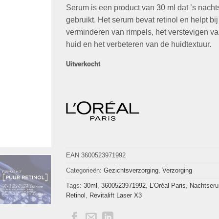
€39,99.
€9,99.
Serum is een product van 30 ml dat ’s nacht
gebruikt. Het serum bevat retinol en helpt bij
verminderen van rimpels, het verstevigen v
huid en het verbeteren van de huidtextuur.
Uitverkocht
EAN 3600523971992
Categorieën:
Gezichtsverzorging
,
Verzorging
Tags:
30ml
,
3600523971992
,
L’Oréal Paris
,
Nachtser
Retinol
,
Revitalift Laser X3