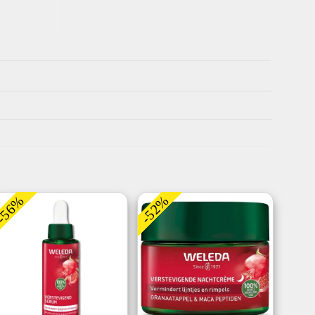
-56%
-52%