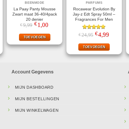
BEENMODE
PARFUMS
La Paay Panty Mousse
Rocawear Evolution By
Zwart maat 36-40/4pack
Jay-z Edt Spray 50ml –
20 denier
Fragrances For Men
€
Oorspronkelijke
1,00
Huidige
9,99
€
prijs
prijs
was:
is:
€
jke
dige
Gewaardeerd
Oorspronkelijke
4,99
Huidige
24,95
€
€9,99.
€1,00.
TOEVOEGEN
s
prijs
prijs
5.00
uit 5
was:
is:
,95.
€24,95.
€4,99.
TOEVOEGEN
Account Gegevens
MIJN DASHBOARD
MIJN BESTELLINGEN
MIJN WINKELWAGEN