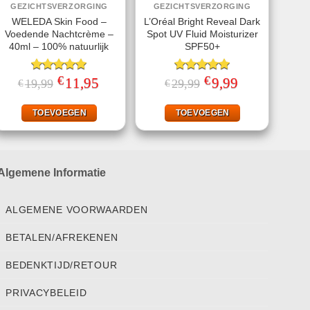
GEZICHTSVERZORGING
GEZICHTSVERZORGING
WELEDA Skin Food –
L’Oréal Bright Reveal Dark
Voedende Nachtcrème –
Spot UV Fluid Moisturizer
40ml – 100% natuurlijk
SPF50+
€
€
Gewaardeerd
Oorspronkelijke
11,95
Huidige
Gewaardeerd
Oorspronkelijke
9,99
Huidige
19,99
29,99
€
€
prijs
prijs
prijs
prijs
5.00
uit 5
5.00
uit 5
was:
is:
was:
is:
€19,99.
€11,95.
€29,99.
€9,99.
TOEVOEGEN
TOEVOEGEN
Algemene Informatie
ALGEMENE VOORWAARDEN
BETALEN/AFREKENEN
BEDENKTIJD/RETOUR
PRIVACYBELEID