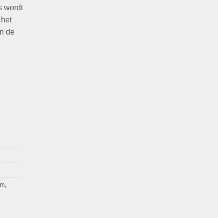
s wordt
 het
an de
um
,