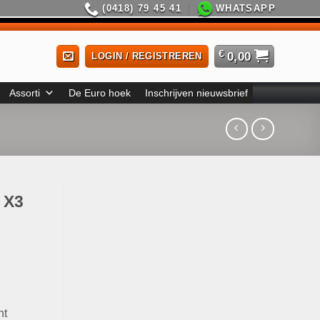
(0418) 79 45 41
WHATSAPP
€
0,00
LOGIN / REGISTREREN
Assorti
De Euro hoek
Inschrijven nieuwsbrief
r X3
ht