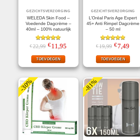
GEZICHTSVERZORGING
GEZICHTSVERZORGING
WELEDA Skin Food –
L’Oréal Paris Age Expert
Voedende Dagcrème –
45+ Anti Rimpel Dagcrème
40ml – 100% natuurlijk
– 50 ml
€
€
Gewaardeerd
Oorspronkelijke
11,95
Huidige
Gewaardeerd
Oorspronkeli
7,49
Huid
22,99
19,99
€
€
prijs
prijs
prijs
prijs
5.00
uit 5
4.80
uit 5
was:
is:
was:
is:
€22,99.
€11,95.
€19,99.
€7,49
TOEVOEGEN
TOEVOEGEN
-30%
-81%