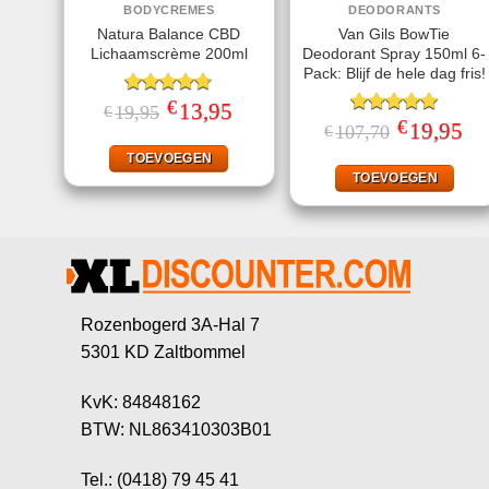
BODYCREMES
DEODORANTS
Natura Balance CBD
Van Gils BowTie
Lichaamscrème 200ml
Deodorant Spray 150ml 6-
Pack: Blijf de hele dag fris!
€
Gewaardeerd
Oorspronkelijke
13,95
Huidige
19,95
€
prijs
prijs
4.67
uit 5
€
Gewaardeerd
Oorspronkeli
19,95
Hui
107,70
€
was:
is:
prijs
prij
5.00
uit 5
€19,95.
€13,95.
was:
is:
TOEVOEGEN
€107,70.
€19
TOEVOEGEN
Rozenbogerd 3A-Hal 7
5301 KD Zaltbommel
KvK: 84848162
BTW: NL863410303B01
Tel.: (0418) 79 45 41