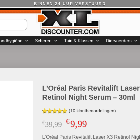
BINNEN 24 UUR VERSTUURD
ondhygiëne
Scheren
Tuin & Klussen
Diervoerders
L’Oréal Paris Revitalift Lase
Retinol Night Serum – 30ml
(
10
klantbeoordelingen)
Gewaardeerd
10
€
9,99
€
Oorspronkelijke
Huidige
39,99
4.70
op 5
gebaseerd
prijs
prijs
op
klant
L’Oréal Paris Revitalift Laser X3 Retinol Nig
was:
is:
waarderingen