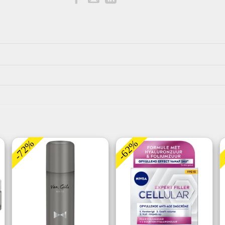
-72%
-62%