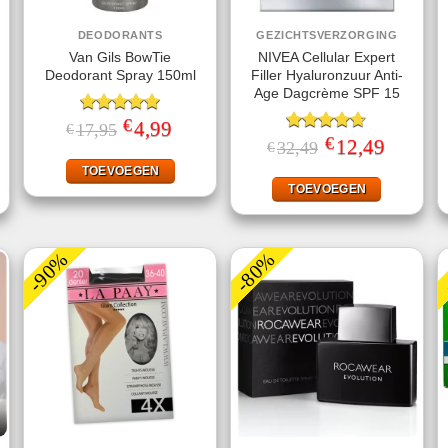
DEODORANTS
GEZICHTSVERZORGING
Van Gils BowTie
NIVEA Cellular Expert
Deodorant Spray 150ml
Filler Hyaluronzuur Anti-
Age Dagcrème SPF 15
€
Gewaardeerd
Oorspronkelijke
4,99
Huidige
17,95
€
prijs
prijs
5.00
uit 5
€
jke
ige
Gewaardeerd
Oorspronkelijke
12,49
Huidige
32,49
€
was:
is:
prijs
prijs
4.60
uit 5
€17,95.
€4,99.
was:
is:
TOEVOEGEN
.
€32,49.
€12,49.
TOEVOEGEN
-90%
-80%