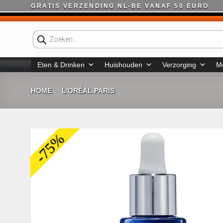
Ga
GRATIS VERZENDING NL-BE VANAF 50 EURO
naar
inhoud
Producten
zoeken
Eten & Drinken
Huishouden
Verzorging
M
HOME
L'ORÉAL PARIS
-
-75%