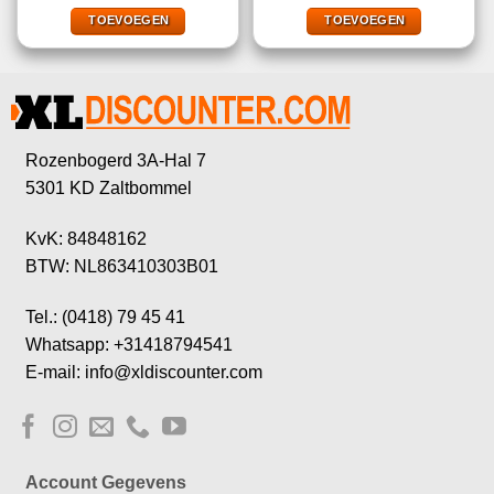
5
was:
is:
was:
is:
€19,99.
€7,49.
€34,99.
€9,99.
TOEVOEGEN
TOEVOEGEN
Rozenbogerd 3A-Hal 7
5301 KD Zaltbommel
KvK: 84848162
BTW: NL863410303B01
Tel.: (0418) 79 45 41
Whatsapp: +31418794541
E-mail: info@xldiscounter.com
Account Gegevens