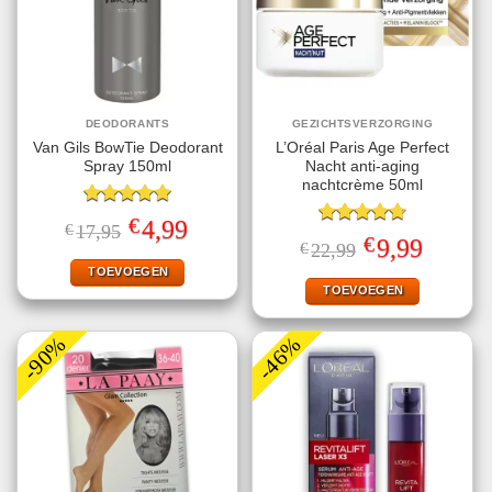
DEODORANTS
GEZICHTSVERZORGING
Van Gils BowTie Deodorant
L’Oréal Paris Age Perfect
Spray 150ml
Nacht anti-aging
nachtcrème 50ml
Gewaardeerd
€
Oorspronkelijke
Huidige
4,99
€
17,95
5.00
uit 5
Gewaardeerd
prijs
prijs
€
Oorspronkelijke
Huidige
9,99
€
22,99
4.75
uit 5
was:
is:
prijs
prijs
€17,95.
€4,99.
TOEVOEGEN
was:
is:
€22,99.
€9,99.
TOEVOEGEN
-90%
-46%