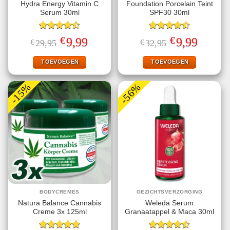
Hydra Energy Vitamin C
Foundation Porcelain Teint
Serum 30ml
SPF30 30ml
Gewaardeerd
Gewaardeerd
€
€
Oorspronkelijke
Huidige
Oorspronkelijke
Huidige
9,99
9,99
€
29,95
€
32,95
4.50
uit 5
4.50
uit 5
prijs
prijs
prijs
prijs
was:
is:
was:
is:
€29,95.
€9,99.
€32,95.
€9,99.
TOEVOEGEN
TOEVOEGEN
-15%
-56%
BODYCREMES
GEZICHTSVERZORGING
Natura Balance Cannabis
Weleda Serum
Creme 3x 125ml
Granaatappel & Maca 30ml