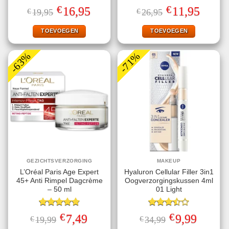
Gewaardeerd
Gewaardeerd
€
€
Oorspronkelijke
Huidige
Oorspronkelijke
Huidige
16,95
11,95
€
19,95
€
26,95
5.00
uit 5
4.50
uit 5
prijs
prijs
prijs
prijs
was:
is:
was:
is:
€19,95.
€16,95.
€26,95.
€11,95.
TOEVOEGEN
TOEVOEGEN
-63%
-71%
GEZICHTSVERZORGING
MAKEUP
L’Oréal Paris Age Expert
Hyaluron Cellular Filler 3in1
45+ Anti Rimpel Dagcrème
Oogverzorgingskussen 4ml
– 50 ml
01 Light
Gewaardeerd
Gewaardeerd
€
€
Oorspronkelijke
Huidige
Oorspronkelijke
Huidige
7,49
9,99
€
19,99
€
34,99
4.80
uit 5
3.50
uit
prijs
prijs
prijs
prijs