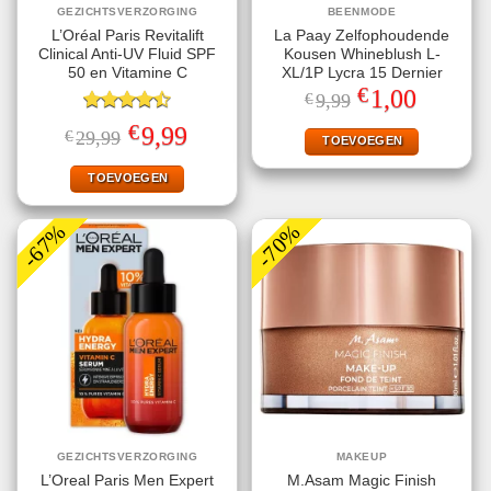
GEZICHTSVERZORGING
BEENMODE
L’Oréal Paris Revitalift
La Paay Zelfophoudende
Clinical Anti-UV Fluid SPF
Kousen Whineblush L-
50 en Vitamine C
XL/1P Lycra 15 Dernier
€
Oorspronkelijke
Huidige
1,00
€
9,99
prijs
prijs
Gewaardeerd
was:
is:
€
Oorspronkelijke
Huidige
9,99
€
29,99
€9,99.
€1,00.
TOEVOEGEN
4.50
uit 5
prijs
prijs
was:
is:
€29,99.
€9,99.
TOEVOEGEN
-67%
-70%
GEZICHTSVERZORGING
MAKEUP
L’Oreal Paris Men Expert
M.Asam Magic Finish