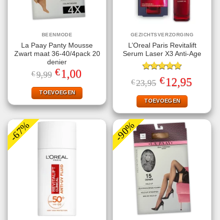
BEENMODE
GEZICHTSVERZORGING
La Paay Panty Mousse
L’Oreal Paris Revitalift
Zwart maat 36-40/4pack 20
Serum Laser X3 Anti-Age
denier
€
Oorspronkelijke
Huidige
1,00
€
9,99
Gewaardeerd
prijs
prijs
€
Oorspronkelijke
Huidige
12,95
€
23,95
5.00
uit 5
was:
is:
prijs
prijs
€9,99.
€1,00.
TOEVOEGEN
was:
is:
€23,95.
€12,95.
TOEVOEGEN
-67%
-90%