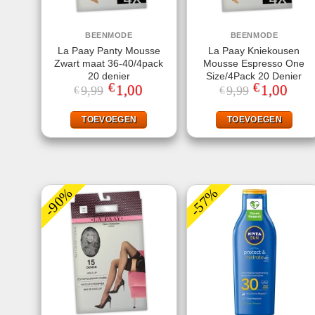
BEENMODE
BEENMODE
La Paay Panty Mousse
La Paay Kniekousen
Zwart maat 36-40/4pack
Mousse Espresso One
20 denier
Size/4Pack 20 Denier
€
€
Oorspronkelijke
1,00
Huidige
Oorspronkeli
1,00
Huidi
9,99
9,99
€
€
prijs
prijs
prijs
prijs
was:
is:
was:
is:
€9,99.
€1,00.
€9,99.
€1,00
TOEVOEGEN
TOEVOEGEN
-90%
-57%