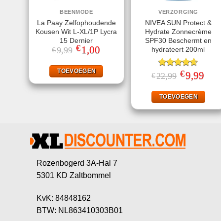
BEENMODE
VERZORGING
La Paay Zelfophoudende
NIVEA SUN Protect &
Kousen Wit L-XL/1P Lycra
Hydrate Zonnecrème
15 Dernier
SPF30 Beschermt en
€
Oorspronkelijke
1,00
Huidige
hydrateert 200ml
9,99
€
prijs
prijs
was:
is:
€9,99.
€1,00.
TOEVOEGEN
€
Gewaardeerd
Oorspronkeli
9,99
Huid
22,99
€
prijs
prijs
4.56
uit 5
was:
is:
€22,99.
€9,99
TOEVOEGEN
Rozenbogerd 3A-Hal 7
5301 KD Zaltbommel
KvK: 84848162
BTW: NL863410303B01