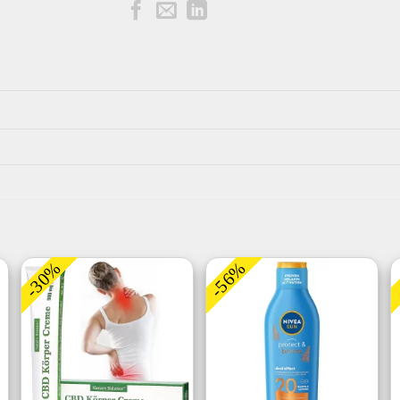
-30%
-56%