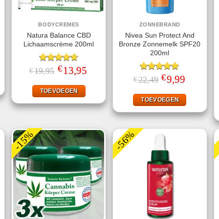
BODYCREMES
ZONNEBRAND
Natura Balance CBD
Nivea Sun Protect And
Lichaamscrème 200ml
Bronze Zonnemelk SPF20
200ml
jke
ge
€
Gewaardeerd
Oorspronkelijke
13,95
Huidige
19,95
€
prijs
prijs
4.67
uit 5
€
Gewaardeerd
Oorspronkelijke
9,99
Huidige
22,49
€
.
was:
is:
prijs
prijs
4.78
uit 5
€19,95.
€13,95.
was:
is:
TOEVOEGEN
€22,49.
€9,99.
TOEVOEGEN
-15%
-56%