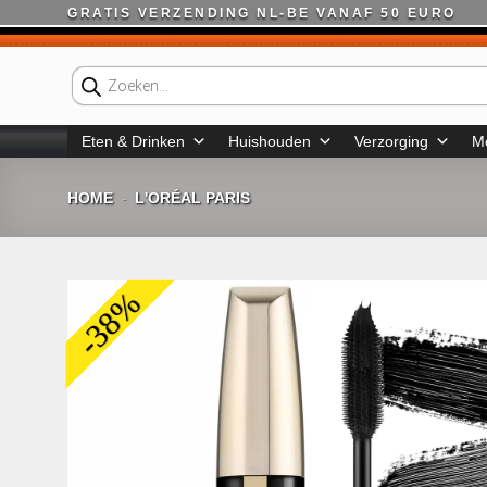
Ga
GRATIS VERZENDING NL-BE VANAF 50 EURO
naar
inhoud
Producten
zoeken
Eten & Drinken
Huishouden
Verzorging
M
HOME
L'ORÉAL PARIS
-
-38%