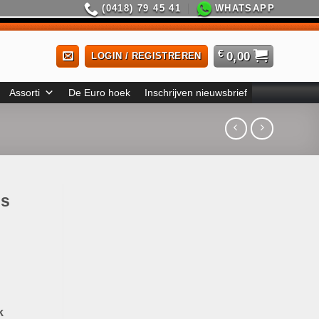
(0418) 79 45 41
WHATSAPP
€
0,00
LOGIN / REGISTREREN
Assorti
De Euro hoek
Inschrijven nieuwsbrief
es
k