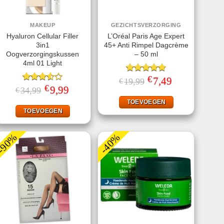
MAKEUP
GEZICHTSVERZORGING
Hyaluron Cellular Filler
L’Oréal Paris Age Expert
3in1
45+ Anti Rimpel Dagcrème
Oogverzorgingskussen
– 50 ml
4ml 01 Light
€
Gewaardeerd
Oorspronkelijke
7,49
Huidige
19,99
€
prijs
prijs
€
4.80
uit 5
Gewaardeerd
Oorspronkelijke
9,99
Huidige
34,99
€
was:
is:
prijs
prijs
3.50
uit
€19,99.
€7,49.
was:
is:
TOEVOEGEN
5
€34,99.
€9,99.
TOEVOEGEN
-90%
-40%