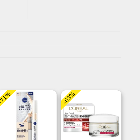
-71%
-63%