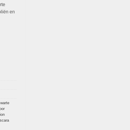
rte
oliën en
zwarte
oor
ion
scara