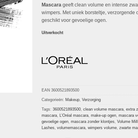
€15,95.
€9,95.
Mascara
geeft clean volume en intense zwa
wimpers. Met uniek borsteltje, verzorgende 
geschikt voor gevoelige ogen.
Uitverkocht
EAN 3600521893500
Categorieën:
Makeup
,
Verzorging
Tags:
3600521893500
,
clean volume mascara
,
extra 
mascara
,
L’Oréal mascara
,
make-up ogen
,
mascara v
gevoelige ogen
,
mascara zonder klontjes
,
Volume Mill
Lashes
,
volumemascara
,
wimpers volume
,
zwarte ma