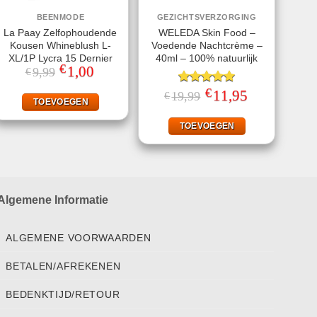
BEENMODE
GEZICHTSVERZORGING
La Paay Zelfophoudende
WELEDA Skin Food –
Kousen Whineblush L-
Voedende Nachtcrème –
XL/1P Lycra 15 Dernier
40ml – 100% natuurlijk
€
Oorspronkelijke
1,00
Huidige
9,99
€
prijs
prijs
was:
is:
€
Gewaardeerd
Oorspronkelijke
11,95
Huidige
19,99
€
€9,99.
€1,00.
TOEVOEGEN
prijs
prijs
5.00
uit 5
was:
is:
€19,99.
€11,95.
TOEVOEGEN
Algemene Informatie
ALGEMENE VOORWAARDEN
BETALEN/AFREKENEN
BEDENKTIJD/RETOUR