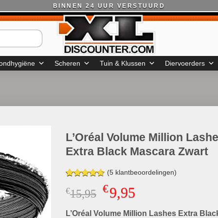
BINNEN 24 UUR VERSTUURD
ondhygiëne
Scheren
Tuin & Klussen
Diervoerders
L’Oréal Volume Million Lash
Extra Black Mascara Zwart
(
5
klantbeoordelingen)
Gewaardeerd
5
€
9,95
€
Oorspronkelijke
Huidige
15,95
4.60
op 5
gebaseerd
prijs
prijs
op
klant
L’Oréal Volume Million Lashes Extra Blac
was:
is:
waarderingen