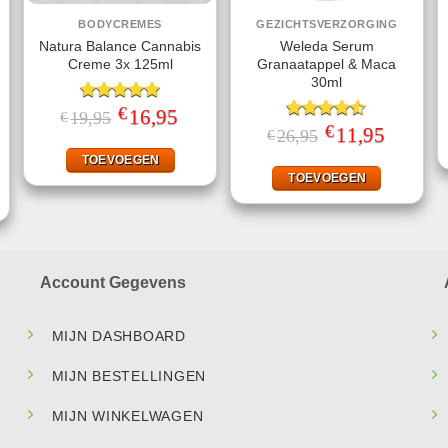
BODYCREMES
GEZICHTSVERZORGING
Natura Balance Cannabis
Weleda Serum
Creme 3x 125ml
Granaatappel & Maca
30ml
€
Gewaardeerd
Oorspronkelijke
16,95
Huidige
19,95
€
prijs
prijs
5.00
uit 5
€
Gewaardeerd
Oorspronkelijke
11,95
Huidige
26,95
€
was:
is:
prijs
prijs
4.50
uit 5
jke
ige
€19,95.
€16,95.
was:
is:
TOEVOEGEN
€26,95.
€11,95.
TOEVOEGEN
.
Account Gegevens
MIJN DASHBOARD
MIJN BESTELLINGEN
MIJN WINKELWAGEN