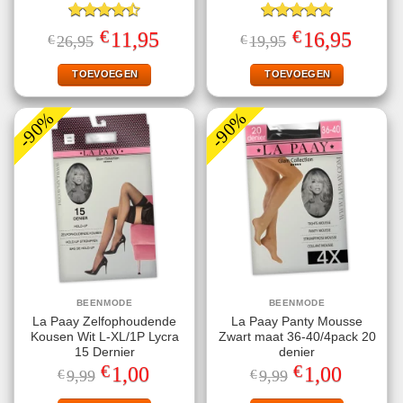
Gewaardeerd
Gewaardeerd
€
€
Oorspronkelijke
Huidige
Oorspronkelijke
Huidige
11,95
16,95
€
26,95
€
19,95
4.50
uit 5
5.00
uit 5
prijs
prijs
prijs
prijs
was:
is:
was:
is:
€26,95.
€11,95.
€19,95.
€16,95.
TOEVOEGEN
TOEVOEGEN
-90%
-90%
BEENMODE
BEENMODE
La Paay Zelfophoudende
La Paay Panty Mousse
Kousen Wit L-XL/1P Lycra
Zwart maat 36-40/4pack 20
15 Dernier
denier
€
€
Oorspronkelijke
Huidige
Oorspronkelijke
Huidige
1,00
1,00
€
9,99
€
9,99
prijs
prijs
prijs
prijs
was:
is:
was:
is: