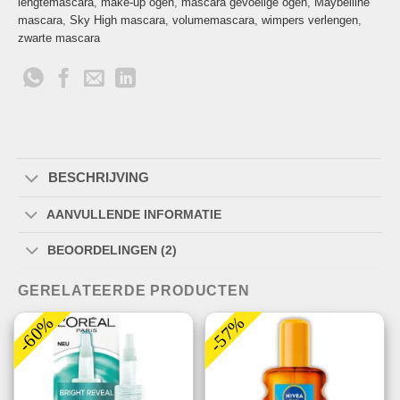
lengtemascara
,
make-up ogen
,
mascara gevoelige ogen
,
Maybelline
mascara
,
Sky High mascara
,
volumemascara
,
wimpers verlengen
,
zwarte mascara
BESCHRIJVING
AANVULLENDE INFORMATIE
BEOORDELINGEN (2)
GERELATEERDE PRODUCTEN
-60%
-57%