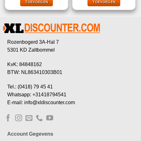
€9,99.
€1,00.
€9,99.
€1,00.
TOEVOEGEN
TOEVOEGEN
Rozenbogerd 3A-Hal 7
5301 KD Zaltbommel
KvK: 84848162
BTW: NL863410303B01
Tel.: (0418) 79 45 41
Whatsapp: +31418794541
E-mail: info@xldiscounter.com
Account Gegevens