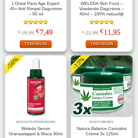
L’Oréal Paris Age Expert
WELEDA Skin Food –
45+ Anti Rimpel Dagcrème
Voedende Dagcrème –
– 50 ml
40ml – 100% natuurlijk
Gewaardeerd
Gewaardeerd
€
€
Oorspronkelijke
Huidige
Oorspronkelijke
Huidige
7,49
11,95
€
19,99
€
22,99
4.80
uit 5
5.00
uit 5
prijs
prijs
prijs
prijs
was:
is:
was:
is:
€19,99.
€7,49.
€22,99.
€11,95.
TOEVOEGEN
TOEVOEGEN
-56%
-15%
GEZICHTSVERZORGING
BODYCREMES
Weleda Serum
Natura Balance Cannabis
Granaatappel & Maca 30ml
Creme 3x 125ml