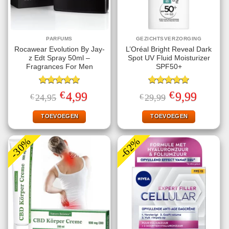
PARFUMS
GEZICHTSVERZORGING
Rocawear Evolution By Jay-
L’Oréal Bright Reveal Dark
z Edt Spray 50ml –
Spot UV Fluid Moisturizer
Fragrances For Men
SPF50+
Gewaardeerd
Gewaardeerd
€
€
Oorspronkelijke
Huidige
Oorspronkelijke
Huidige
4,99
9,99
€
24,95
€
29,99
5.00
uit 5
5.00
uit 5
prijs
prijs
prijs
prijs
was:
is:
was:
is:
€24,95.
€4,99.
€29,99.
€9,99.
TOEVOEGEN
TOEVOEGEN
-30%
-62%