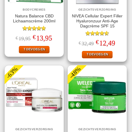
BODYCREMES
GEZICHTSVERZORGING
Natura Balance CBD
NIVEA Cellular Expert Filler
Lichaamscrème 200ml
Hyaluronzuur Anti-Age
Dagcrème SPF 15
Gewaardeerd
€
Oorspronkelijke
Huidige
13,95
€
19,95
4.67
uit 5
Gewaardeerd
prijs
prijs
€
Oorspronkelijke
Huidige
12,49
€
32,49
4.60
uit 5
was:
is:
prijs
prijs
€19,95.
€13,95.
TOEVOEGEN
was:
is:
€32,49.
€12,49.
TOEVOEGEN
-63%
-48%
GEZICHTSVERZORGING
GEZICHTSVERZORGING