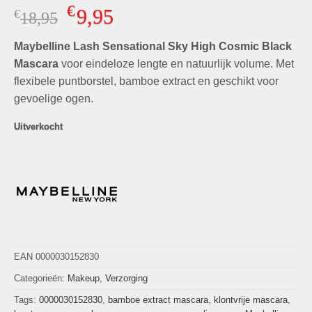
Gewaardeerd
2
€
9,95
€
Oorspronkelijke
Huidige
18,95
4.50
op 5
gebaseerd
prijs
prijs
op
klant
Maybelline Lash Sensational Sky High Cosmic Black
was:
is:
waarderingen
€18,95.
€9,95.
Mascara
voor eindeloze lengte en natuurlijk volume. Met
flexibele puntborstel, bamboe extract en geschikt voor
gevoelige ogen.
Uitverkocht
EAN 0000030152830
Categorieën:
Makeup
,
Verzorging
Tags:
0000030152830
,
bamboe extract mascara
,
klontvrije mascara
,