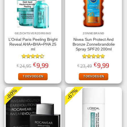
GEZICHTSVERZORGING
ZONNEBRAND
L’Oréal Paris Peeling Bright
Nivea Sun Protect And
Reveal AHA+BHA+PHA 25
Bronze Zonnebrandolie
ml
Spray SPF20 200ml
Gewaardeerd
Gewaardeerd
€
€
Oorspronkelijke
Huidige
Oorspronkelijke
Huidige
9,99
9,99
€
24,95
€
23,49
4.40
uit 5
4.78
uit 5
prijs
prijs
prijs
prijs
was:
is:
was:
is:
€24,95.
€9,99.
€23,49.
€9,99.
TOEVOEGEN
TOEVOEGEN
-80%
-67%