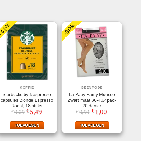
-41%
-90%
KOFFIE
BEENMODE
Starbucks by Nespresso
La Paay Panty Mousse
capsules Blonde Espresso
Zwart maat 36-40/4pack
Roast, 18 stuks
20 denier
€
€
Oorspronkelijke
5,49
Huidige
Oorspronkelijke
1,00
Huidige
9,29
9,99
€
€
prijs
prijs
prijs
prijs
was:
is:
was:
is:
€9,29.
€5,49.
€9,99.
€1,00.
TOEVOEGEN
TOEVOEGEN