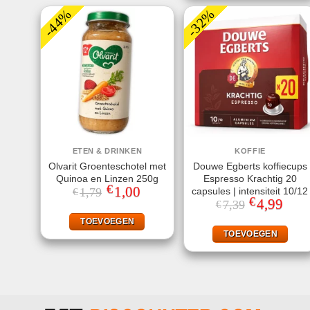
-44%
-32%
ETEN & DRINKEN
KOFFIE
Olvarit Groenteschotel met
Douwe Egberts koffiecups
Quinoa en Linzen 250g
Espresso Krachtig 20
€
Oorspronkelijke
1,00
Huidige
capsules | intensiteit 10/12
1,79
€
prijs
prijs
€
Oorspronkeli
4,99
Huidi
7,39
€
was:
is:
prijs
prijs
€1,79.
€1,00.
was:
is:
TOEVOEGEN
€7,39.
€4,99
TOEVOEGEN