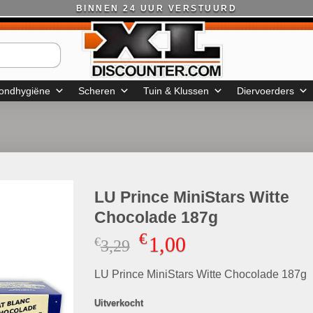
BINNEN 24 UUR VERSTUURD
ondhygiëne
Scheren
Tuin & Klussen
Diervoerders
LU Prince MiniStars Witte
Chocolade 187g
€
1,00
€
Oorspronkelijke
Huidige
3,29
prijs
prijs
LU Prince MiniStars Witte Chocolade 187g
was:
is:
€3,29.
€1,00.
Uitverkocht