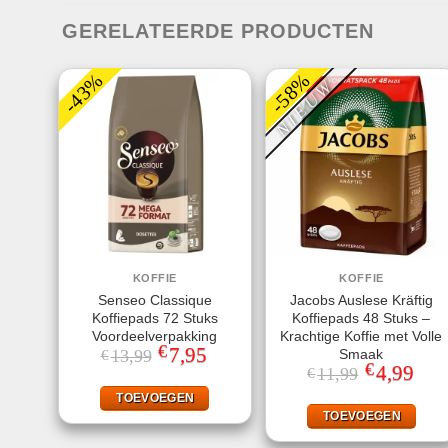
GERELATEERDE PRODUCTEN
-43%
-58%
NIEUW
KOFFIE
KOFFIE
Senseo Classique
Jacobs Auslese Kräftig
Koffiepads 72 Stuks
Koffiepads 48 Stuks –
Voordeelverpakking
Krachtige Koffie met Volle
€
Oorspronkelijke
7,95
Huidige
Smaak
13,99
€
prijs
prijs
€
Oorspronkeli
4,99
Huid
11,99
€
was:
is:
prijs
prijs
€13,99.
€7,95.
was:
is:
TOEVOEGEN
€11,99.
€4,99
TOEVOEGEN