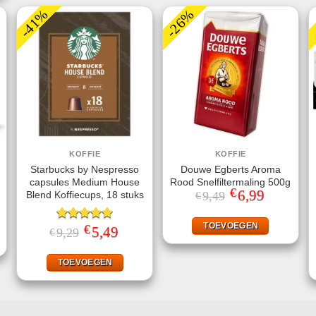
-41%
-26%
KOFFIE
KOFFIE
Starbucks by Nespresso
Douwe Egberts Aroma
capsules Medium House
Rood Snelfiltermaling 500g
€
Oorspronkelijke
6,99
Huidige
Blend Koffiecups, 18 stuks
9,49
€
prijs
prijs
jke
ge
was:
is:
€9,49.
€6,99.
TOEVOEGEN
€
Gewaardeerd
Oorspronkelijke
5,49
Huidige
9,29
€
.
prijs
prijs
5.00
uit 5
was:
is:
€9,29.
€5,49.
TOEVOEGEN