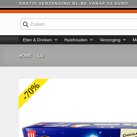
Ga
GRATIS VERZENDING NL-BE VANAF 50 EURO
naar
inhoud
Producten
zoeken
Eten & Drinken
Huishouden
Verzorging
M
HOME
LU
-
-70%