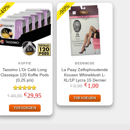
-40%
-90%
KOFFIE
BEENMODE
Tassimo L’Or Café Long
La Paay Zelfophoudende
Classique 120 Koffie Pods
Kousen Whineblush L-
(0,25 p/s)
XL/1P Lycra 15 Dernier
€
Oorspronkelijke
1,00
Huidige
9,99
€
prijs
prijs
was:
is:
€
Gewaardeerd
Oorspronkelijke
29,95
Huidige
49,95
€
€9,99.
€1,00.
TOEVOEGEN
prijs
prijs
5.00
uit 5
was:
is:
€49,95.
€29,95.
TOEVOEGEN