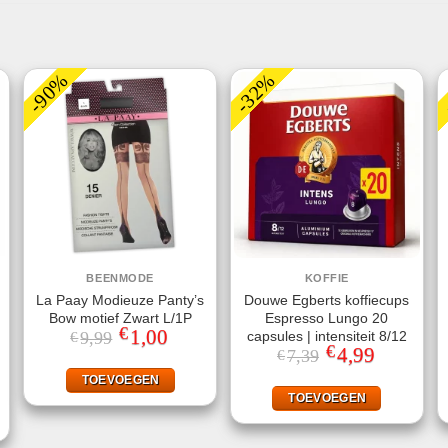
-90%
-32%
BEENMODE
KOFFIE
La Paay Modieuze Panty’s
Douwe Egberts koffiecups
Bow motief Zwart L/1P
Espresso Lungo 20
€
Oorspronkelijke
1,00
Huidige
capsules | intensiteit 8/12
9,99
€
prijs
prijs
€
Oorspronkelijke
4,99
Huidige
7,39
€
was:
is:
prijs
prijs
jke
ige
€9,99.
€1,00.
was:
is:
TOEVOEGEN
€7,39.
€4,99.
TOEVOEGEN
.