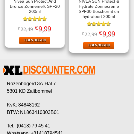
Nivea Sun Protect And
NIVEA SUN Protect &
Bronze Zonnemelk SPF20
Hydrate Zonnecrème
200ml
SPF30 Beschermt en
hydrateert 200ml
Gewaardeerd
€
Oorspronkelijke
Huidige
9,99
€
22,49
4.78
uit 5
Gewaardeerd
prijs
prijs
€
Oorspronkelijke
Huidige
9,99
€
22,99
4.56
uit 5
was:
is:
prijs
prijs
€22,49.
€9,99.
TOEVOEGEN
was:
is:
€22,99.
€9,99.
TOEVOEGEN
Rozenbogerd 3A-Hal 7
5301 KD Zaltbommel
KvK: 84848162
BTW: NL863410303B01
Tel.: (0418) 79 45 41
Whatsapp: +31418794541