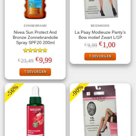
ZONNEBRAND
BEENMODE
Nivea Sun Protect And
La Paay Modieuze Panty’s
Bronze Zonnebrandolie
Bow motief Zwart L/1P
€
Spray SPF20 200ml
Oorspronkelijke
Huidige
1,00
€
9,99
prijs
prijs
was:
is:
€9,99.
€1,00.
TOEVOEGEN
Gewaardeerd
€
Oorspronkelijke
Huidige
9,99
€
23,49
4.78
uit 5
prijs
prijs
was:
is:
€23,49.
€9,99.
TOEVOEGEN
-56%
-90%