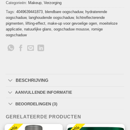
Categorieën:
Makeup
,
Verzorging
Tags:
4049639441873
,
blendbare oogschaduw
,
hydraterende
oogschaduw
,
langhoudende oogschaduw
,
lichtreflecterende
pigmenten
,
lifting-effect
,
make-up voor gevoelige ogen
,
moeiteloze
applicatie
,
natuurlijke glans
,
oogschaduw mousse
,
romige
oogschaduw
BESCHRIJVING
AANVULLENDE INFORMATIE
BEOORDELINGEN (3)
GERELATEERDE PRODUCTEN