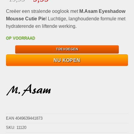
gebaseerd
prijs
prijs
op
klant
Creëer een stralende ooglook met
was:
is:
M.Asam Eyeshadow
waarderingen
€19,95.
€9,99.
Mousse Cutie Pie
! Luchtige, langhoudende formule met
hydraterende en liftende werking.
OP VOORRAAD
TOEVOEGEN
NU KOPEN
EAN 4049639441873
SKU:
11120