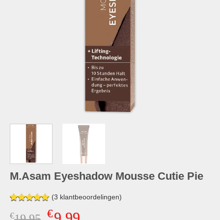
M.Asam Eyeshadow Mousse Cutie Pie
(
3
klantbeoordelingen)
Gewaardeerd
3
€
9,99
€
Oorspronkelijke
Huidige
19,95
5.00
op 5