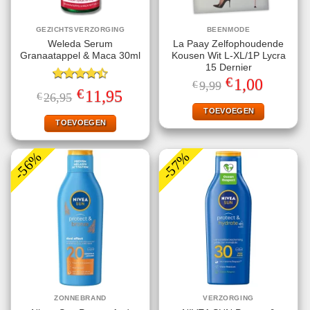
GEZICHTSVERZORGING
BEENMODE
Weleda Serum
La Paay Zelfophoudende
Granaatappel & Maca 30ml
Kousen Wit L-XL/1P Lycra
15 Dernier
€
Oorspronkelijke
Huidige
1,00
€
9,99
Gewaardeerd
prijs
prijs
€
Oorspronkelijke
Huidige
11,95
€
26,95
4.50
uit 5
was:
is:
prijs
prijs
€9,99.
€1,00.
TOEVOEGEN
was:
is:
€26,95.
€11,95.
TOEVOEGEN
-56%
-57%
ZONNEBRAND
VERZORGING