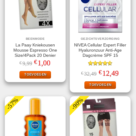
BEENMODE
GEZICHTSVERZORGING
La Paay Kniekousen
NIVEA Cellular Expert Filler
Mousse Espresso One
Hyaluronzuur Anti-Age
Size/4Pack 20 Denier
Dagcrème SPF 15
€
Oorspronkelijke
Huidige
1,00
€
9,99
prijs
prijs
was:
is:
Gewaardeerd
€
Oorspronkelijke
Huidige
12,49
€
32,49
€9,99.
€1,00.
TOEVOEGEN
4.60
uit 5
prijs
prijs
was:
is:
€32,49.
€12,49.
TOEVOEGEN
-57%
-90%