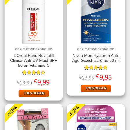
GEZICHTSVERZORGING
GEZICHTSVERZORGING
L’Oréal Paris Revitalift
Nivea Men Hyaluron Anti-
Clinical Anti-UV Fluid SPF
Age Gezichtscrème 50 ml
50 en Vitamine C
Gewaardeerd
€
Oorspronkelijke
Huidige
9,95
€
23,95
5.00
uit 5
Gewaardeerd
prijs
prijs
€
Oorspronkelijke
Huidige
9,99
€
29,99
4.50
uit 5
was:
is:
prijs
prijs
€23,95.
€9,95.
TOEVOEGEN
was:
is:
€29,99.
€9,99.
TOEVOEGEN
-90%
-62%