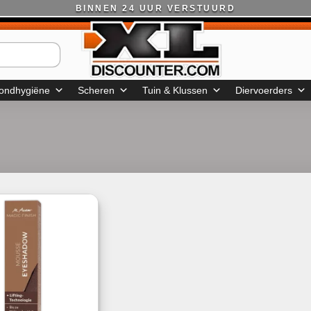
BINNEN 24 UUR VERSTUURD
ondhygiëne
Scheren
Tuin & Klussen
Diervoerders