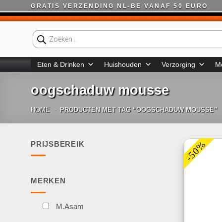
Ga
GRATIS VERZENDING NL-BE VANAF 50 EURO
naar
inhoud
Producten
zoeken
Eten & Drinken
Huishouden
Verzorging
M
oogschaduw mousse
HOME
-
PRODUCTEN MET TAG “OOGSCHADUW MOUSSE”
-50%
PRIJSBEREIK
Min.
Max.
prijs
prijs
MERKEN
M.Asam