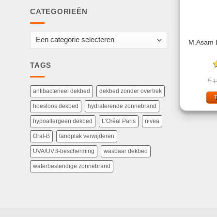
CATEGORIEËN
M.Asam 
TAGS
G
€
1
5
antibacterieel dekbed
dekbed zonder overtrek
hoesloos dekbed
hydraterende zonnebrand
hypoallergeen dekbed
L’Oréal Paris
nivea
Oral-B
tandplak verwijderen
UVA/UVB-bescherming
wasbaar dekbed
waterbestendige zonnebrand