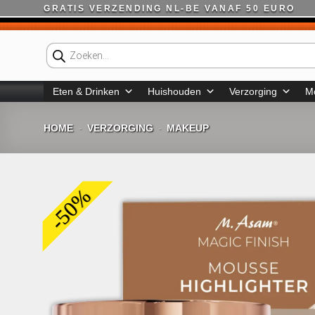
Ga
GRATIS VERZENDING NL-BE VANAF 50 EURO
naar
inhoud
Producten
zoeken
Eten & Drinken
Huishouden
Verzorging
M
HOME
VERZORGING
MAKEUP
-
-
-50%