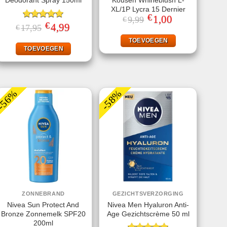
Deodorant Spray 150ml
Kousen Whineblush L-
XL/1P Lycra 15 Dernier
€
Oorspronkelijke
1,00
Huidige
9,99
€
€
prijs
prijs
Gewaardeerd
Oorspronkelijke
4,99
Huidige
17,95
€
was:
is:
prijs
prijs
5.00
uit 5
€9,99.
€1,00.
was:
is:
TOEVOEGEN
€17,95.
€4,99.
TOEVOEGEN
-56%
-58%
ZONNEBRAND
GEZICHTSVERZORGING
Nivea Sun Protect And
Nivea Men Hyaluron Anti-
Bronze Zonnemelk SPF20
Age Gezichtscrème 50 ml
200ml