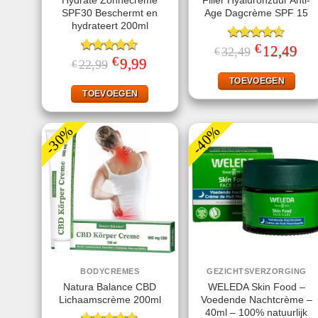
Hydrate Zonnecrème
Filler Hyaluronzuur Anti-
SPF30 Beschermt en
Age Dagcrème SPF 15
hydrateert 200ml
€
Gewaardeerd
Oorspronkelij
12,49
Huid
32,49
€
prijs
prijs
€
4.60
uit 5
Gewaardeerd
Oorspronkelijke
9,99
Huidige
22,99
€
was:
is:
prijs
prijs
4.56
uit 5
€32,49.
€12,
was:
is:
TOEVOEGEN
€22,99.
€9,99.
TOEVOEGEN
-30%
-40%
BODYCREMES
GEZICHTSVERZORGING
Natura Balance CBD
WELEDA Skin Food –
Lichaamscrème 200ml
Voedende Nachtcrème –
40ml – 100% natuurlijk