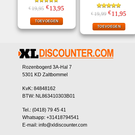
€
Gewaardeerd
Oorspronkelijke
13,95
Huidige
19,95
€
prijs
prijs
4.67
uit 5
€
Gewaardeerd
Oorspronkelij
11,95
Huid
19,99
€
was:
is:
prijs
prijs
5.00
uit 5
€19,95.
€13,95.
was:
is:
TOEVOEGEN
€19,99.
€11,
TOEVOEGEN
Rozenbogerd 3A-Hal 7
5301 KD Zaltbommel
KvK: 84848162
BTW: NL863410303B01
Tel.: (0418) 79 45 41
Whatsapp: +31418794541
E-mail: info@xldiscounter.com