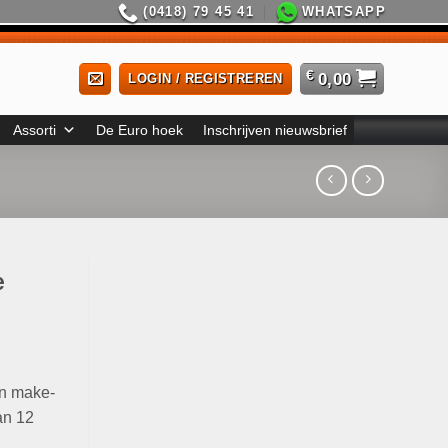
(0418) 79 45 41
WHATSAPP
€
0,00
LOGIN / REGISTREREN
Assorti
De Euro hoek
Inschrijven nieuwsbrief
e
en make-
an 12