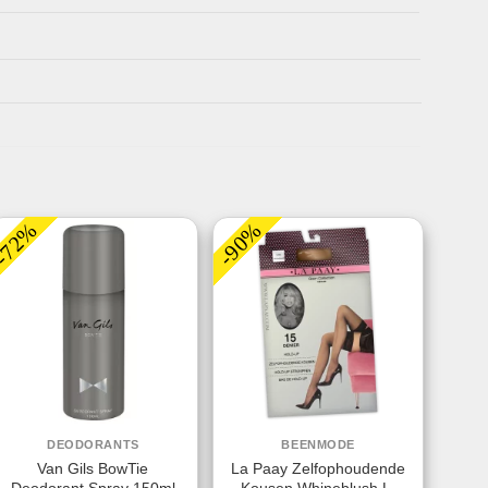
-72%
-90%
DEODORANTS
BEENMODE
Van Gils BowTie
La Paay Zelfophoudende