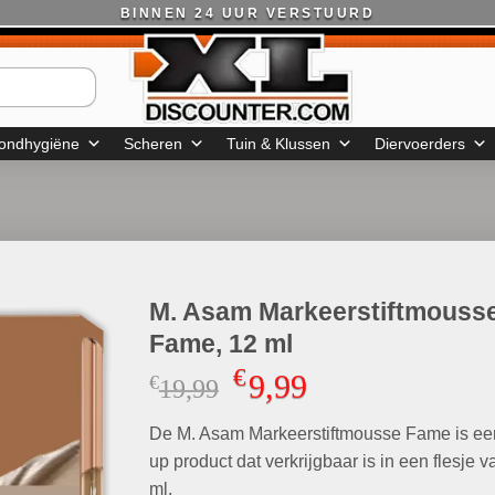
BINNEN 24 UUR VERSTUURD
ondhygiëne
Scheren
Tuin & Klussen
Diervoerders
M. Asam Markeerstiftmouss
Fame, 12 ml
€
9,99
€
Oorspronkelijke
Huidige
19,99
prijs
prijs
De M. Asam Markeerstiftmousse Fame is e
was:
is:
€19,99.
€9,99.
up product dat verkrijgbaar is in een flesje v
ml.