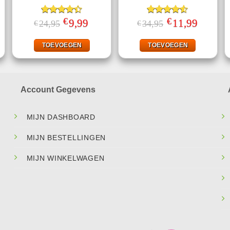
€
€
ke
ige
Gewaardeerd
Oorspronkelijke
9,99
Huidige
Gewaardeerd
Oorspronkelijke
11,99
Huidige
24,95
34,95
€
€
prijs
prijs
prijs
prijs
4.40
uit 5
4.50
uit 5
was:
is:
was:
is:
95.
€24,95.
€9,99.
€34,95.
€11,99.
TOEVOEGEN
TOEVOEGEN
Account Gegevens
MIJN DASHBOARD
MIJN BESTELLINGEN
MIJN WINKELWAGEN