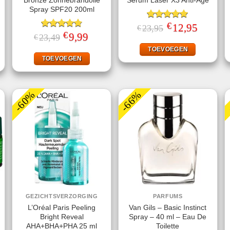
Bronze Zonnebrandolie
Serum Laser X3 Anti-Age
Spray SPF20 200ml
€
Gewaardeerd
Oorspronkelijke
12,95
Huidige
23,95
€
prijs
prijs
€
5.00
uit 5
ke
ige
Gewaardeerd
Oorspronkelijke
9,99
Huidige
23,49
€
was:
is:
prijs
prijs
4.78
uit 5
€23,95.
€12,95.
was:
is:
TOEVOEGEN
49.
€23,49.
€9,99.
TOEVOEGEN
-60%
-66%
GEZICHTSVERZORGING
PARFUMS
L’Oréal Paris Peeling
Van Gils – Basic Instinct
Bright Reveal
Spray – 40 ml – Eau De
AHA+BHA+PHA 25 ml
Toilette