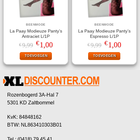
BEENMODE
BEENMODE
La Paay Modieuze Panty’s
La Paay Modieuze Panty’s
Antraciet L/1P
Espresso L/1P
€
€
Oorspronkelijke
Huidige
Oorspronkelijke
Huidige
1,00
1,00
9,99
9,99
€
€
prijs
prijs
prijs
prijs
was:
is:
was:
is:
TOEVOEGEN
TOEVOEGEN
€9,99.
€1,00.
€9,99.
€1,00.
Rozenbogerd 3A-Hal 7
5301 KD Zaltbommel
KvK: 84848162
BTW: NL863410303B01
Tel.: (0418) 79 45 41