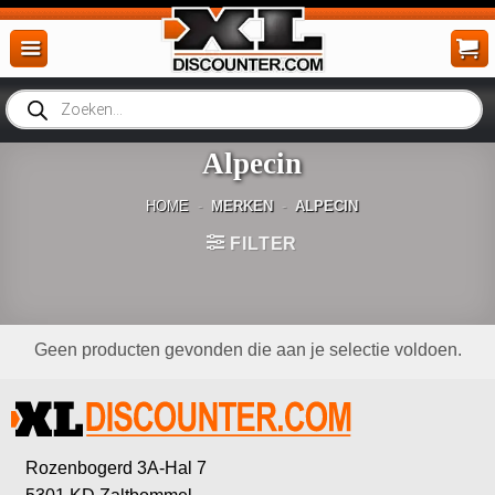
Ga
naar
inhoud
Producten
zoeken
Alpecin
HOME
-
MERKEN
-
ALPECIN
FILTER
Geen producten gevonden die aan je selectie voldoen.
Rozenbogerd 3A-Hal 7