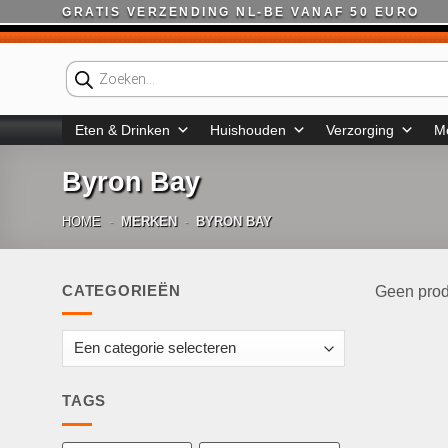
Ga
GRATIS VERZENDING NL-BE VANAF 50 EURO
naar
inhoud
Producten
zoeken
Eten & Drinken
Huishouden
Verzorging
M
Byron Bay
HOME
-
MERKEN
-
BYRON BAY
CATEGORIEËN
Geen prod
TAGS