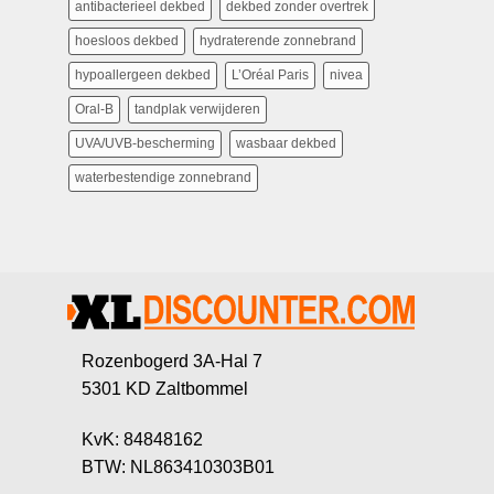
antibacterieel dekbed
dekbed zonder overtrek
hoesloos dekbed
hydraterende zonnebrand
hypoallergeen dekbed
L’Oréal Paris
nivea
Oral-B
tandplak verwijderen
UVA/UVB-bescherming
wasbaar dekbed
waterbestendige zonnebrand
Rozenbogerd 3A-Hal 7
5301 KD Zaltbommel
KvK: 84848162
BTW: NL863410303B01