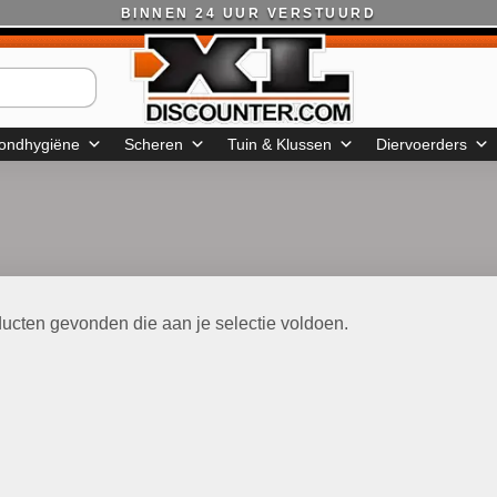
BINNEN 24 UUR VERSTUURD
ondhygiëne
Scheren
Tuin & Klussen
Diervoerders
ucten gevonden die aan je selectie voldoen.