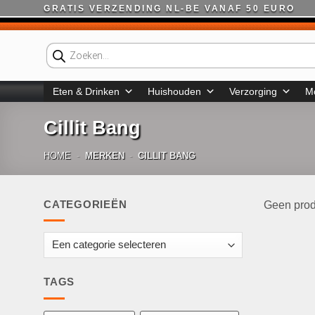
Ga
GRATIS VERZENDING NL-BE VANAF 50 EURO
naar
inhoud
Producten
zoeken
Eten & Drinken
Huishouden
Verzorging
M
Cillit Bang
HOME
-
MERKEN
-
CILLIT BANG
CATEGORIEËN
Geen prod
TAGS