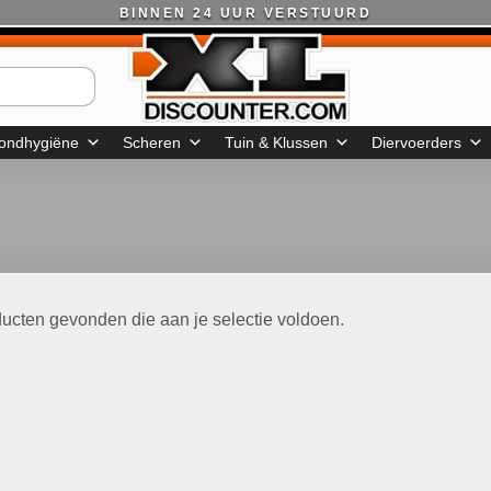
BINNEN 24 UUR VERSTUURD
ondhygiëne
Scheren
Tuin & Klussen
Diervoerders
ucten gevonden die aan je selectie voldoen.