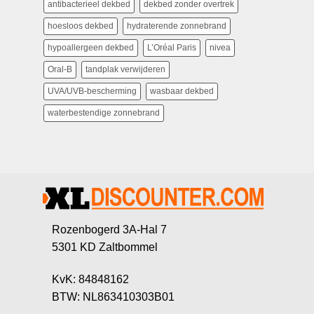
antibacterieel dekbed
dekbed zonder overtrek
hoesloos dekbed
hydraterende zonnebrand
hypoallergeen dekbed
L’Oréal Paris
nivea
Oral-B
tandplak verwijderen
UVA/UVB-bescherming
wasbaar dekbed
waterbestendige zonnebrand
Rozenbogerd 3A-Hal 7
5301 KD Zaltbommel
KvK: 84848162
BTW: NL863410303B01