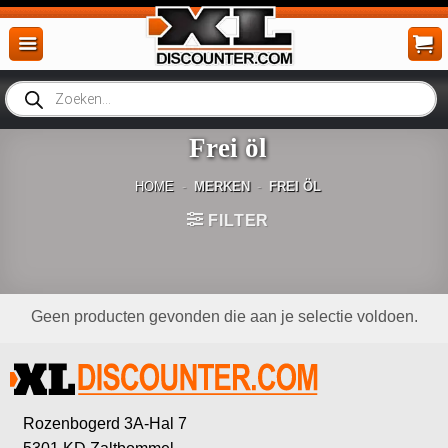
Ga
naar
inhoud
Producten
zoeken
Frei öl
HOME
-
MERKEN
-
FREI ÖL
FILTER
Geen producten gevonden die aan je selectie voldoen.
Rozenbogerd 3A-Hal 7