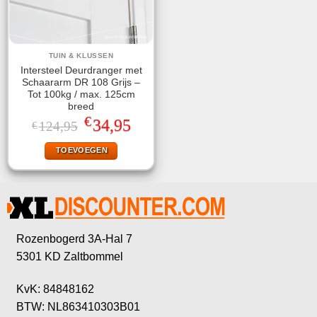
TUIN & KLUSSEN
Intersteel Deurdranger met
Schaararm DR 108 Grijs –
Tot 100kg / max. 125cm
breed
€
Oorspronkelijke
Huidige
34,95
124,95
€
prijs
prijs
was:
is:
TOEVOEGEN
€124,95.
€34,95.
Rozenbogerd 3A-Hal 7
5301 KD Zaltbommel
KvK: 84848162
BTW: NL863410303B01