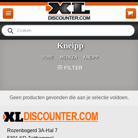
Ga
naar
inhoud
Producten
zoeken
Kneipp
HOME
-
MERKEN
-
KNEIPP
FILTER
Geen producten gevonden die aan je selectie voldoen.
Rozenbogerd 3A-Hal 7