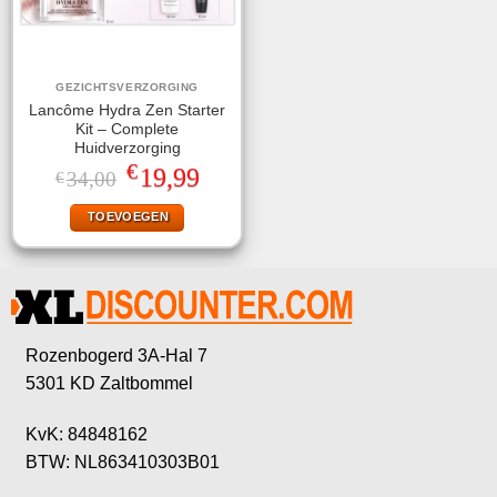
GEZICHTSVERZORGING
Lancôme Hydra Zen Starter
Kit – Complete
Huidverzorging
€
Oorspronkelijke
Huidige
19,99
34,00
€
prijs
prijs
was:
is:
TOEVOEGEN
€34,00.
€19,99.
Rozenbogerd 3A-Hal 7
5301 KD Zaltbommel
KvK: 84848162
BTW: NL863410303B01