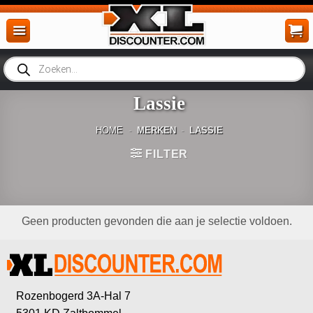
Ga
naar
inhoud
Producten
zoeken
Lassie
HOME
-
MERKEN
-
LASSIE
FILTER
Geen producten gevonden die aan je selectie voldoen.
Rozenbogerd 3A-Hal 7