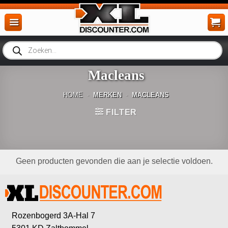
Ga
naar
inhoud
Producten
zoeken
Macleans
HOME
-
MERKEN
-
MACLEANS
FILTER
Geen producten gevonden die aan je selectie voldoen.
Rozenbogerd 3A-Hal 7