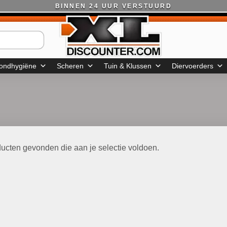
BINNEN 24 UUR VERSTUURD
ondhygiëne
Scheren
Tuin & Klussen
Diervoerders
ucten gevonden die aan je selectie voldoen.