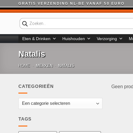
Ga
GRATIS VERZENDING NL-BE VANAF 50 EURO
naar
inhoud
Producten
zoeken
Eten & Drinken
Huishouden
Verzorging
M
Natalis
HOME
-
MERKEN
-
NATALIS
CATEGORIEËN
Geen prod
TAGS