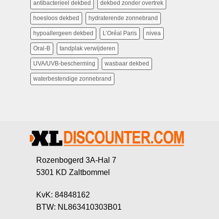
antibacterieel dekbed
dekbed zonder overtrek
hoesloos dekbed
hydraterende zonnebrand
hypoallergeen dekbed
L’Oréal Paris
nivea
Oral-B
tandplak verwijderen
UVA/UVB-bescherming
wasbaar dekbed
waterbestendige zonnebrand
Rozenbogerd 3A-Hal 7
5301 KD Zaltbommel
KvK: 84848162
BTW: NL863410303B01