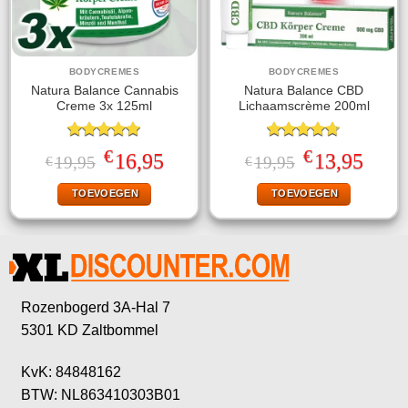
BODYCREMES
BODYCREMES
Natura Balance Cannabis
Natura Balance CBD
Creme 3x 125ml
Lichaamscrème 200ml
Gewaardeerd
Gewaardeerd
€
€
Oorspronkelijke
Huidige
Oorspronkelijke
Huidige
16,95
13,95
19,95
19,95
€
€
5.00
uit 5
4.67
uit 5
prijs
prijs
prijs
prijs
was:
is:
was:
is:
TOEVOEGEN
TOEVOEGEN
€19,95.
€16,95.
€19,95.
€13,95.
Rozenbogerd 3A-Hal 7
5301 KD Zaltbommel
KvK: 84848162
BTW: NL863410303B01