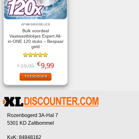
AFWASMIDDELEN
Bulk voordeel
Vaatwastblokjes Expert All-
in-ONE 120 stuks – Bespaar
geld
Gewaardeerd
€
Oorspronkelijke
Huidige
9,99
19,95
€
5.00
uit 5
prijs
prijs
was:
is:
TOEVOEGEN
€19,95.
€9,99.
Rozenbogerd 3A-Hal 7
5301 KD Zaltbommel
KvK: 84848162