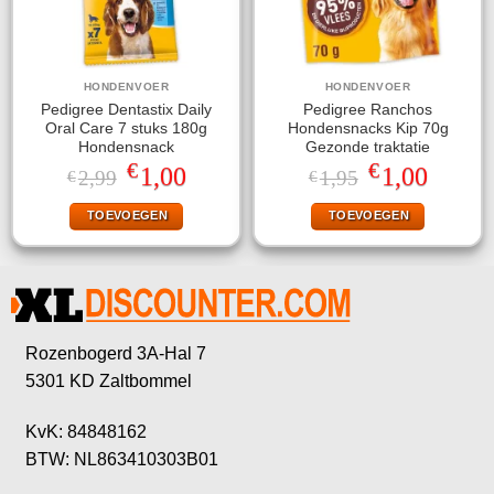
HONDENVOER
HONDENVOER
Pedigree Dentastix Daily
Pedigree Ranchos
Oral Care 7 stuks 180g
Hondensnacks Kip 70g
Hondensnack
Gezonde traktatie
€
€
Oorspronkelijke
Huidige
Oorspronkelijke
Huidige
1,00
1,00
2,99
1,95
€
€
prijs
prijs
prijs
prijs
was:
is:
was:
is:
TOEVOEGEN
TOEVOEGEN
€2,99.
€1,00.
€1,95.
€1,00.
Rozenbogerd 3A-Hal 7
5301 KD Zaltbommel
KvK: 84848162
BTW: NL863410303B01