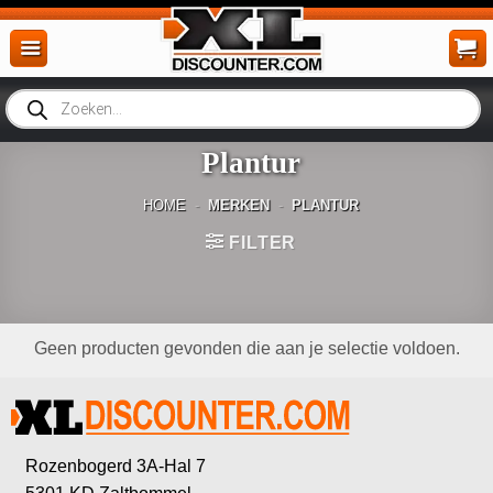
Ga
naar
inhoud
Producten
zoeken
Plantur
HOME
-
MERKEN
-
PLANTUR
FILTER
Geen producten gevonden die aan je selectie voldoen.
Rozenbogerd 3A-Hal 7