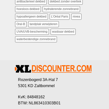
antibacterieel dekbed
dekbed zonder overtrek
hoesloos dekbed
hydraterende zonnebrand
hypoallergeen dekbed
L’Oréal Paris
nivea
Oral-B
tandplak verwijderen
UVA/UVB-bescherming
wasbaar dekbed
waterbestendige zonnebrand
Rozenbogerd 3A-Hal 7
5301 KD Zaltbommel
KvK: 84848162
BTW: NL863410303B01