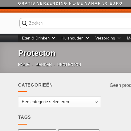
Ga
GRATIS VERZENDING NL-BE VANAF 50 EURO
naar
inhoud
Producten
zoeken
Eten & Drinken
Huishouden
Verzorging
M
Protecton
HOME
-
MERKEN
-
PROTECTON
CATEGORIEËN
Geen prod
TAGS