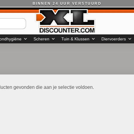
BINNEN 24 UUR VERSTUURD
ondhygiëne
Scheren
Tuin & Klussen
Diervoerders
ucten gevonden die aan je selectie voldoen.