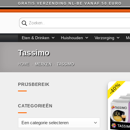
Ga
GRATIS VERZENDING NL-BE VANAF 50 EURO
naar
inhoud
Producten
zoeken
Eten & Drinken
Huishouden
Verzorging
M
Tassimo
HOME
-
MERKEN
-
TASSIMO
-40%
PRIJSBEREIK
Min.
Max.
prijs
prijs
CATEGORIEËN