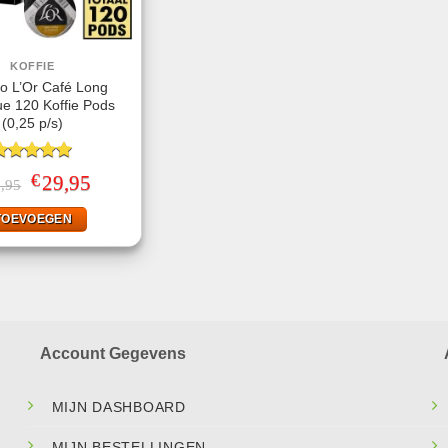
KOFFIE
o L’Or Café Long
ue 120 Koffie Pods
(0,25 p/s)
ewaardeerd
€
Oorspronkelijke
29,95
Huidige
,95
.00
uit 5
prijs
prijs
was:
is:
TOEVOEGEN
€49,95.
€29,95.
Account Gegevens
MIJN DASHBOARD
MIJN BESTELLINGEN