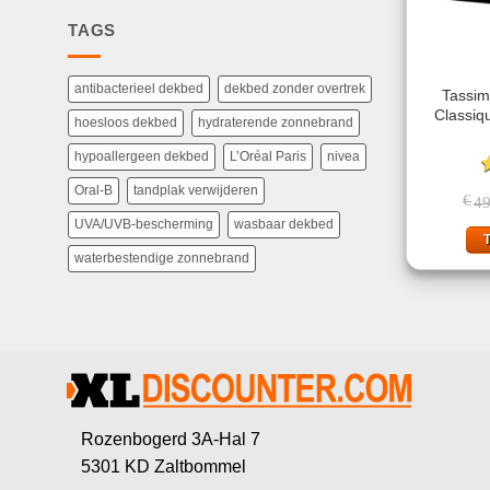
TAGS
antibacterieel dekbed
dekbed zonder overtrek
Tassim
Classiq
hoesloos dekbed
hydraterende zonnebrand
hypoallergeen dekbed
L’Oréal Paris
nivea
G
Oral-B
tandplak verwijderen
€
49
5
UVA/UVB-bescherming
wasbaar dekbed
waterbestendige zonnebrand
Rozenbogerd 3A-Hal 7
5301 KD Zaltbommel