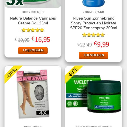
BODYCREMES
ZONNEBRAND
Natura Balance Cannabis
Nivea Sun Zonnebrand
Creme 3x 125ml
Spray Protect en Hydrate
SPF20 Zonnespray 200ml
Gewaardeerd
€
Oorspronkelijke
Huidige
16,95
€
19,95
5.00
uit 5
Gewaardeerd
prijs
prijs
€
Oorspronkelijke
Huidige
9,99
€
22,49
4.67
uit 5
was:
is:
prijs
prijs
€19,95.
€16,95.
TOEVOEGEN
was:
is:
€22,49.
€9,99.
TOEVOEGEN
-90%
-40%