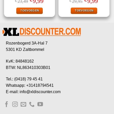
9,99
9,99
€
23,49
€
29,95
4.78
uit 5
4.50
uit 5
prijs
prijs
prijs
prijs
was:
is:
was:
is:
€23,49.
€9,99.
€29,95.
€9,99.
TOEVOEGEN
TOEVOEGEN
Rozenbogerd 3A-Hal 7
5301 KD Zaltbommel
KvK: 84848162
BTW: NL863410303B01
Tel.: (0418) 79 45 41
Whatsapp: +31418794541
E-mail: info@xldiscounter.com