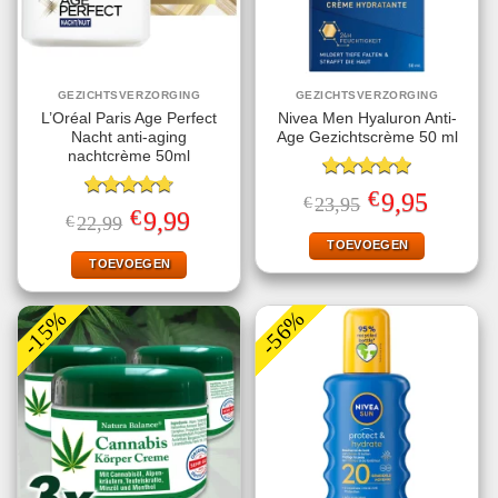
GEZICHTSVERZORGING
GEZICHTSVERZORGING
L’Oréal Paris Age Perfect
Nivea Men Hyaluron Anti-
Nacht anti-aging
Age Gezichtscrème 50 ml
nachtcrème 50ml
Gewaardeerd
€
Oorspronkelijke
Huidige
9,95
€
23,95
5.00
uit 5
Gewaardeerd
prijs
prijs
€
Oorspronkelijke
Huidige
9,99
€
22,99
4.75
uit 5
was:
is:
prijs
prijs
€23,95.
€9,95.
TOEVOEGEN
was:
is:
€22,99.
€9,99.
TOEVOEGEN
-15%
-56%