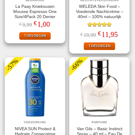
BEENMODE
GEZICHTSVERZORGING
La Paay Kniekousen
WELEDA Skin Food –
Mousse Espresso One
Voedende Nachtcrème –
Size/4Pack 20 Denier
40ml – 100% natuurlijk
€
Oorspronkelijke
Huidige
1,00
€
9,99
prijs
prijs
was:
is:
Gewaardeerd
€
Oorspronkelijke
Huidige
11,95
€
19,99
€9,99.
€1,00.
TOEVOEGEN
5.00
uit 5
prijs
prijs
was:
is:
€19,99.
€11,95.
TOEVOEGEN
-57%
-66%
VERZORGING
PARFUMS
NIVEA SUN Protect &
Van Gils – Basic Instinct
Hydrate Zonnecrème
Spray – 40 ml – Eau De