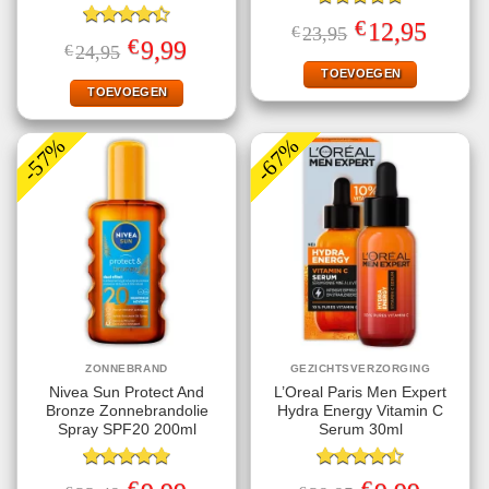
Gewaardeerd
€
Oorspronkelijke
Huidige
12,95
€
23,95
5.00
uit 5
Gewaardeerd
prijs
prijs
€
Oorspronkelijke
Huidige
9,99
€
24,95
4.40
uit 5
was:
is:
prijs
prijs
€23,95.
€12,95.
TOEVOEGEN
was:
is:
€24,95.
€9,99.
TOEVOEGEN
-57%
-67%
ZONNEBRAND
GEZICHTSVERZORGING
Nivea Sun Protect And
L’Oreal Paris Men Expert
Bronze Zonnebrandolie
Hydra Energy Vitamin C
Spray SPF20 200ml
Serum 30ml
Gewaardeerd
Gewaardeerd
€
€
Oorspronkelijke
Huidige
Oorspronkelijke
Huidige