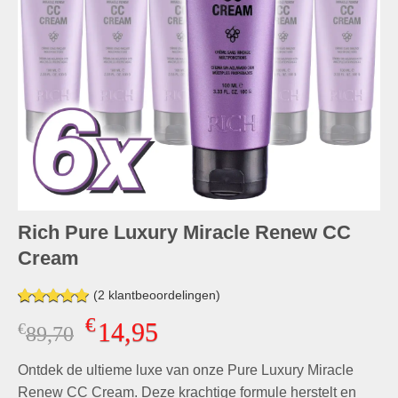
Rich Pure Luxury Miracle Renew CC
Cream
(
2
klantbeoordelingen)
Gewaardeerd
2
€
14,95
€
Oorspronkelijke
Huidige
89,70
5.00
op 5
gebaseerd
prijs
prijs
op
klant
Ontdek de ultieme luxe van onze Pure Luxury Miracle
was:
is:
waarderingen
€89,70.
€14,95.
Renew CC Cream. Deze krachtige formule herstelt en