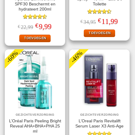
SPF30 Beschermt en
Toilette
hydrateert 200ml
Gewaardeerd
€
Oorspronkelijke
Huidige
11,99
€
34,95
4.50
uit 5
Gewaardeerd
prijs
prijs
€
Oorspronkelijke
Huidige
9,99
€
22,99
4.56
uit 5
was:
is:
prijs
prijs
€34,95.
€11,99.
TOEVOEGEN
was:
is:
€22,99.
€9,99.
TOEVOEGEN
-60%
-46%
GEZICHTSVERZORGING
GEZICHTSVERZORGING
L’Oréal Paris Peeling Bright
L’Oreal Paris Revitalift
Reveal AHA+BHA+PHA 25
Serum Laser X3 Anti-Age
ml