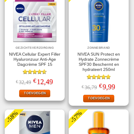
GEZICHTSVERZORGING
ZONNEBRAND
NIVEA Cellular Expert Filler
NIVEA SUN Protect en
Hyaluronzuur Anti-Age
Hydrate Zonnecrème
Dagcrème SPF 15
SPF30 Beschermt en
hydrateert 250ml
Gewaardeerd
€
Oorspronkelijke
Huidige
12,49
€
32,49
4.60
uit 5
Gewaardeerd
prijs
prijs
€
Oorspronkelijke
Huidige
9,99
€
36,79
4.78
uit 5
was:
is:
prijs
prijs
€32,49.
€12,49.
TOEVOEGEN
was:
is:
€36,79.
€9,99.
TOEVOEGEN
-58%
-57%