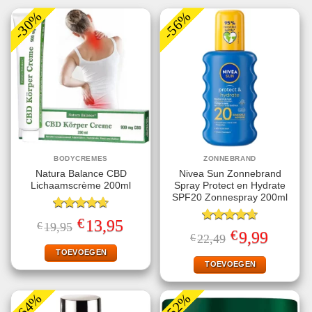
-30%
-56%
BODYCREMES
ZONNEBRAND
Natura Balance CBD
Nivea Sun Zonnebrand
Lichaamscrème 200ml
Spray Protect en Hydrate
SPF20 Zonnespray 200ml
Gewaardeerd
€
Oorspronkelijke
Huidige
13,95
€
19,95
4.67
uit 5
Gewaardeerd
prijs
prijs
€
Oorspronkelijke
Huidige
9,99
€
22,49
4.67
uit 5
was:
is:
prijs
prijs
€19,95.
€13,95.
TOEVOEGEN
was:
is:
€22,49.
€9,99.
TOEVOEGEN
-64%
-52%