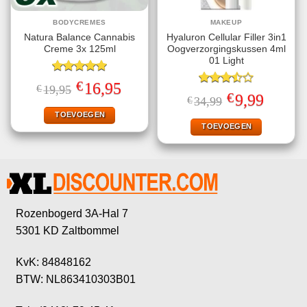
BODYCREMES
MAKEUP
Natura Balance Cannabis
Hyaluron Cellular Filler 3in1
Creme 3x 125ml
Oogverzorgingskussen 4ml
01 Light
Gewaardeerd
€
Oorspronkelijke
Huidige
16,95
€
19,95
5.00
uit 5
Gewaardeerd
prijs
prijs
€
Oorspronkelijke
Huidige
9,99
€
34,99
3.50
uit
was:
is:
prijs
prijs
€19,95.
€16,95.
5
TOEVOEGEN
was:
is:
€34,99.
€9,99.
TOEVOEGEN
Rozenbogerd 3A-Hal 7
5301 KD Zaltbommel
KvK: 84848162
BTW: NL863410303B01