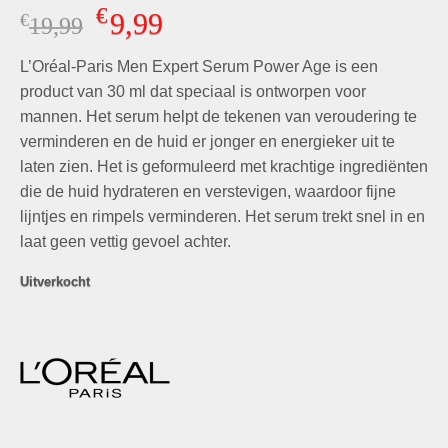
Gewaardeerd
1
€
9,99
€
Oorspronkelijke
Huidige
19,99
5.00
op 5
gebaseerd
prijs
prijs
op
klant
L’Oréal-Paris Men Expert Serum Power Age is een
was:
is:
waardering
€19,99.
€9,99.
product van 30 ml dat speciaal is ontworpen voor
mannen. Het serum helpt de tekenen van veroudering te
verminderen en de huid er jonger en energieker uit te
laten zien. Het is geformuleerd met krachtige ingrediënten
die de huid hydrateren en verstevigen, waardoor fijne
lijntjes en rimpels verminderen. Het serum trekt snel in en
laat geen vettig gevoel achter.
Uitverkocht