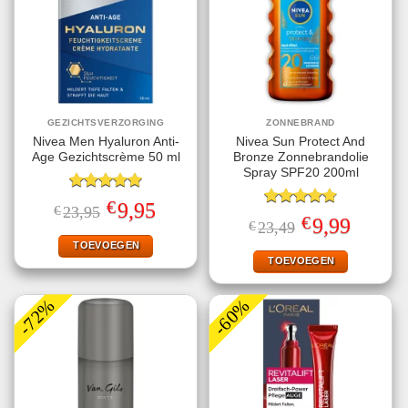
GEZICHTSVERZORGING
ZONNEBRAND
Nivea Men Hyaluron Anti-
Nivea Sun Protect And
Age Gezichtscrème 50 ml
Bronze Zonnebrandolie
Spray SPF20 200ml
Gewaardeerd
€
Oorspronkelijke
Huidige
9,95
€
23,95
5.00
uit 5
Gewaardeerd
prijs
prijs
€
Oorspronkelijke
Huidige
9,99
€
23,49
4.78
uit 5
was:
is:
prijs
prijs
€23,95.
€9,95.
TOEVOEGEN
was:
is:
€23,49.
€9,99.
TOEVOEGEN
-72%
-60%