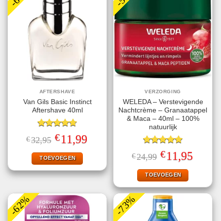
AFTERSHAVE
VERZORGING
Van Gils Basic Instinct
WELEDA – Verstevigende
Aftershave 40ml
Nachtcrème – Granaatappel
& Maca – 40ml – 100%
natuurlijk
Gewaardeerd
€
Oorspronkelijke
Huidige
11,99
€
32,95
4.71
uit 5
prijs
prijs
was:
is:
Gewaardeerd
€
Oorspronkelijke
Huidige
11,95
€
24,99
€32,95.
€11,99.
TOEVOEGEN
5.00
uit 5
prijs
prijs
was:
is:
€24,99.
€11,95.
TOEVOEGEN
-62%
-73%