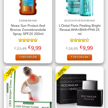
ZONNEBRAND
GEZICHTSVERZORGING
Nivea Sun Protect And
L’Oréal Paris Peeling Bright
Bronze Zonnebrandolie
Reveal AHA+BHA+PHA 25
Spray SPF20 200ml
ml
Gewaardeerd
Gewaardeerd
€
€
Oorspronkelijke
Huidige
Oorspronkelijke
Huidige
9,99
9,99
€
23,49
€
24,95
4.78
uit 5
4.40
uit 5
prijs
prijs
prijs
prijs
was:
is:
was:
is:
€23,49.
€9,99.
€24,95.
€9,99.
TOEVOEGEN
TOEVOEGEN
-30%
-80%