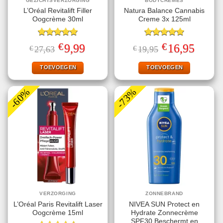
GEZICHTSVERZORGING
BODYCREMES
L’Oréal Revitalift Filler
Natura Balance Cannabis
Oogcrème 30ml
Creme 3x 125ml
Gewaardeerd
Gewaardeerd
€
€
Oorspronkelijke
Huidige
Oorspronkelijke
Huidige
9,99
16,95
€
27,63
€
19,95
5.00
uit 5
5.00
uit 5
prijs
prijs
prijs
prijs
was:
is:
was:
is:
€27,63.
€9,99.
€19,95.
€16,95.
TOEVOEGEN
TOEVOEGEN
-60%
-73%
VERZORGING
ZONNEBRAND
L’Oréal Paris Revitalift Laser
NIVEA SUN Protect en
Oogcrème 15ml
Hydrate Zonnecrème
SPF30 Beschermt en