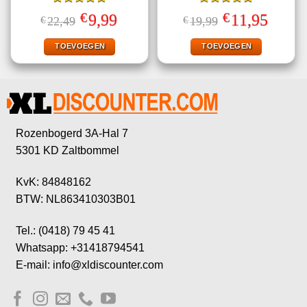
Gewaardeerd
Gewaardeerd
€
€
Oorspronkelijke
Huidige
Oorspronkelijke
Huidige
9,99
11,95
€
22,49
€
19,99
4.78
uit 5
5.00
uit 5
prijs
prijs
prijs
prijs
was:
is:
was:
is:
€22,49.
€9,99.
€19,99.
€11,95.
TOEVOEGEN
TOEVOEGEN
Rozenbogerd 3A-Hal 7
5301 KD Zaltbommel
KvK: 84848162
BTW: NL863410303B01
Tel.: (0418) 79 45 41
Whatsapp: +31418794541
E-mail: info@xldiscounter.com