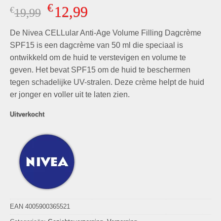
Gewaardeerd
9
€
12,99
€
Oorspronkelijke
Huidige
19,99
4.89
op 5
gebaseerd
prijs
prijs
op
klant
De Nivea CELLular Anti-Age Volume Filling Dagcrème
was:
is:
waarderingen
€19,99.
€12,99.
SPF15 is een dagcrème van 50 ml die speciaal is
ontwikkeld om de huid te verstevigen en volume te
geven. Het bevat SPF15 om de huid te beschermen
tegen schadelijke UV-stralen. Deze crème helpt de huid
er jonger en voller uit te laten zien.
Uitverkocht
EAN 4005900365521