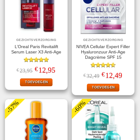
GEZICHTSVERZORGING
GEZICHTSVERZORGING
L’Oreal Paris Revitalift
NIVEA Cellular Expert Filler
Serum Laser X3 Anti-Age
Hyaluronzuur Anti-Age
Dagcrème SPF 15
Gewaardeerd
€
Oorspronkelijke
Huidige
12,95
€
23,95
5.00
uit 5
Gewaardeerd
prijs
prijs
€
Oorspronkelijke
Huidige
12,49
€
32,49
4.60
uit 5
was:
is:
prijs
prijs
€23,95.
€12,95.
TOEVOEGEN
was:
is:
€32,49.
€12,49.
TOEVOEGEN
-57%
-60%