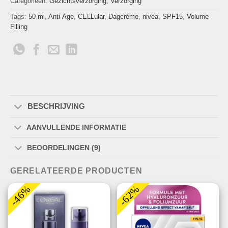
Categorieën:
Gezichtsverzorging
,
Verzorging
Tags:
50 ml
,
Anti-Age
,
CELLular
,
Dagcrème
,
nivea
,
SPF15
,
Volume
Filling
BESCHRIJVING
AANVULLENDE INFORMATIE
BEOORDELINGEN (9)
GERELATEERDE PRODUCTEN
-46%
-62%