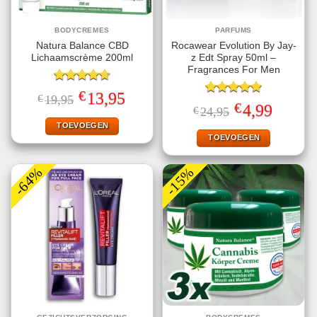
BODYCREMES
PARFUMS
Natura Balance CBD
Rocawear Evolution By Jay-
Lichaamscrème 200ml
z Edt Spray 50ml –
Fragrances For Men
Gewaardeerd
€
Oorspronkelijke
Huidige
13,95
€
19,95
4.67
uit 5
Gewaardeerd
prijs
prijs
€
Oorspronkelijke
Huidige
4,99
€
24,95
5.00
uit 5
was:
is:
prijs
prijs
€19,95.
€13,95.
TOEVOEGEN
was:
is:
€24,95.
€4,99.
TOEVOEGEN
-64%
-15%