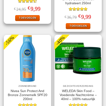
hydrateert 250ml
Gewaardeerd
€
Oorspronkelijke
Huidige
9,99
€
24,95
4.50
uit 5
prijs
prijs
was:
is:
Gewaardeerd
€
Oorspronkelijke
Huidige
9,99
€
36,79
€24,95.
€9,99.
TOEVOEGEN
4.78
uit 5
prijs
prijs
was:
is:
€36,79.
€9,99.
TOEVOEGEN
-56%
-40%
ZONNEBRAND
GEZICHTSVERZORGING
Nivea Sun Protect And
WELEDA Skin Food –
Bronze Zonnemelk SPF20
Voedende Nachtcrème –
200ml
40ml – 100% natuurlijk