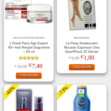
GEZICHTSVERZORGING
BEENMODE
L’Oréal Paris Age Expert
La Paay Kniekousen
45+ Anti Rimpel Dagcrème
Mousse Espresso One
– 50 ml
Size/4Pack 20 Denier
€
Oorspronkelijke
Huidige
1,00
€
9,99
prijs
prijs
Gewaardeerd
was:
is:
€
Oorspronkelijke
Huidige
7,49
€
19,99
€9,99.
€1,00.
TOEVOEGEN
4.80
uit 5
prijs
prijs
was:
is:
€19,99.
€7,49.
TOEVOEGEN
-46%
-73%