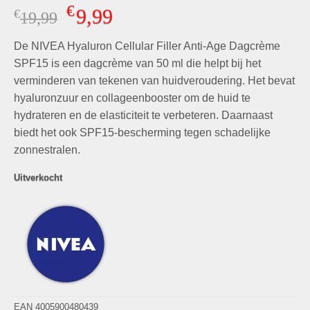
Gewaardeerd
8
€
9,99
€
Oorspronkelijke
Huidige
19,99
4.88
op 5
gebaseerd
prijs
prijs
op
klant
De NIVEA Hyaluron Cellular Filler Anti-Age Dagcrème
was:
is:
waarderingen
€19,99.
€9,99.
SPF15 is een dagcrème van 50 ml die helpt bij het
verminderen van tekenen van huidveroudering. Het bevat
hyaluronzuur en collageenbooster om de huid te
hydrateren en de elasticiteit te verbeteren. Daarnaast
biedt het ook SPF15-bescherming tegen schadelijke
zonnestralen.
Uitverkocht
EAN 4005900480439