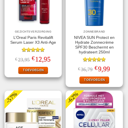
GEZICHTSVERZORGING
ZONNEBRAND
L’Oreal Paris Revitalift
NIVEA SUN Protect en
Serum Laser X3 Anti-Age
Hydrate Zonnecrème
SPF30 Beschermt en
hydrateert 250ml
Gewaardeerd
€
Oorspronkelijke
Huidige
12,95
€
23,95
5.00
uit 5
prijs
prijs
was:
is:
Gewaardeerd
€
Oorspronkelijke
Huidige
9,99
€
36,79
€23,95.
€12,95.
TOEVOEGEN
4.78
uit 5
prijs
prijs
was:
is:
€36,79.
€9,99.
TOEVOEGEN
-57%
-62%