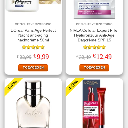
GEZICHTSVERZORGING
GEZICHTSVERZORGING
L’Oréal Paris Age Perfect
NIVEA Cellular Expert Filler
Nacht anti-aging
Hyaluronzuur Anti-Age
nachtcrème 50ml
Dagcrème SPF 15
Gewaardeerd
Gewaardeerd
€
€
Oorspronkelijke
Huidige
Oorspronkelijke
Huidige
9,99
12,49
€
22,99
€
32,49
4.75
uit 5
4.60
uit 5
prijs
prijs
prijs
prijs
was:
is:
was:
is:
€22,99.
€9,99.
€32,49.
€12,49.
TOEVOEGEN
TOEVOEGEN
-64%
-60%