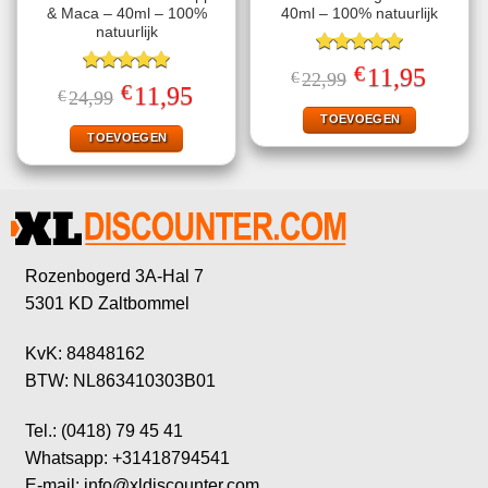
& Maca – 40ml – 100%
40ml – 100% natuurlijk
natuurlijk
Gewaardeerd
€
Oorspronkelijke
Huidige
11,95
€
22,99
5.00
uit 5
Gewaardeerd
prijs
prijs
€
Oorspronkelijke
Huidige
11,95
€
24,99
5.00
uit 5
was:
is:
prijs
prijs
€22,99.
€11,95.
TOEVOEGEN
was:
is:
€24,99.
€11,95.
TOEVOEGEN
Rozenbogerd 3A-Hal 7
5301 KD Zaltbommel
KvK: 84848162
BTW: NL863410303B01
Tel.: (0418) 79 45 41
Whatsapp: +31418794541
E-mail: info@xldiscounter.com