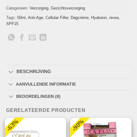
Categorieën:
Verzorging
,
Gezichtsverzorging
Tags:
50ml
,
Anti-Age
,
Cellular Filler
,
Dagcrème
,
Hyaluron
,
nivea
,
SPF15
BESCHRIJVING
AANVULLENDE INFORMATIE
BEOORDELINGEN (8)
GERELATEERDE PRODUCTEN
-63%
-90%