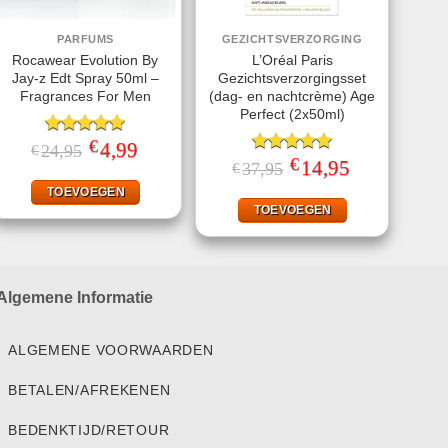
PARFUMS
GEZICHTSVERZORGING
Rocawear Evolution By
L’Oréal Paris
Jay-z Edt Spray 50ml –
Gezichtsverzorgingsset
Fragrances For Men
(dag- en nachtcrème) Age
Perfect (2x50ml)
€
Gewaardeerd
Oorspronkelijke
4,99
Huidige
24,95
€
prijs
prijs
5.00
uit 5
€
Gewaardeerd
Oorspronkelijke
14,95
Huidige
37,95
€
was:
is:
prijs
prijs
5.00
uit 5
€24,95.
€4,99.
was:
is:
TOEVOEGEN
€37,95.
€14,95.
TOEVOEGEN
Algemene Informatie
ALGEMENE VOORWAARDEN
BETALEN/AFREKENEN
BEDENKTIJD/RETOUR