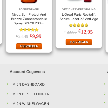
ZONNEBRAND
GEZICHTSVERZORGING
Nivea Sun Protect And
L’Oreal Paris Revitalift
Bronze Zonnebrandolie
Serum Laser X3 Anti-Age
Spray SPF20 200ml
jke
ge
€
Gewaardeerd
Oorspronkelijke
12,95
Huidige
23,95
€
prijs
prijs
€
5.00
uit 5
Gewaardeerd
Oorspronkelijke
9,99
Huidige
23,49
€
.
was:
is:
prijs
prijs
4.78
uit 5
€23,95.
€12,95.
was:
is:
TOEVOEGEN
€23,49.
€9,99.
TOEVOEGEN
Account Gegevens
MIJN DASHBOARD
MIJN BESTELLINGEN
MIJN WINKELWAGEN