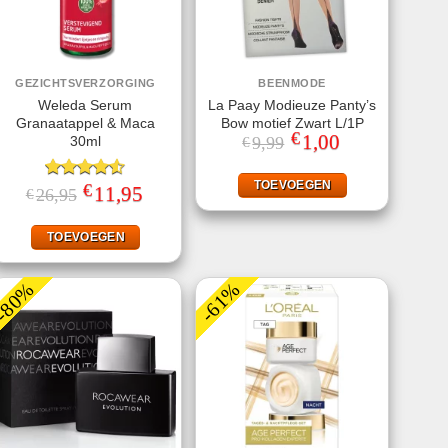
GEZICHTSVERZORGING
BEENMODE
Weleda Serum
La Paay Modieuze Panty’s
Granaatappel & Maca
Bow motief Zwart L/1P
€
Oorspronkelijke
1,00
Huidige
30ml
9,99
€
prijs
prijs
was:
is:
€9,99.
€1,00.
TOEVOEGEN
€
Gewaardeerd
Oorspronkelijke
11,95
Huidige
26,95
€
prijs
prijs
4.50
uit 5
was:
is:
€26,95.
€11,95.
TOEVOEGEN
-80%
-61%