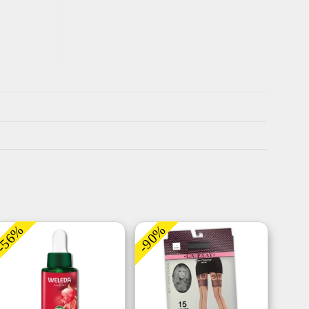
-56%
-90%