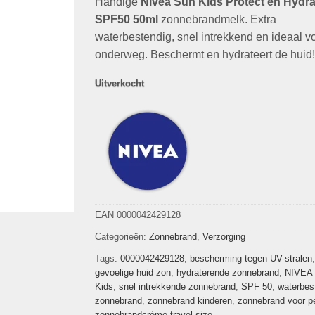
Handige
was:
Nivea Sun Kids Protect en Hydra
is:
€7,19.
€2,99.
SPF50 50ml
zonnebrandmelk. Extra
waterbestendig, snel intrekkend en ideaal v
onderweg. Beschermt en hydrateert de huid!
Uitverkocht
EAN 0000042429128
Categorieën:
Zonnebrand
,
Verzorging
Tags:
0000042429128
,
bescherming tegen UV-stralen
,
gevoelige huid zon
,
hydraterende zonnebrand
,
NIVEA
Kids
,
snel intrekkende zonnebrand
,
SPF 50
,
waterbes
zonnebrand
,
zonnebrand kinderen
,
zonnebrand voor p
zonnebrandcrème travel size