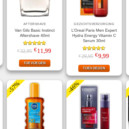
AFTERSHAVE
GEZICHTSVERZORGING
Van Gils Basic Instinct
L’Oreal Paris Men Expert
Aftershave 40ml
Hydra Energy Vitamin C
Serum 30ml
jke
ge
€
Gewaardeerd
Oorspronkelijke
11,99
Huidige
32,95
€
prijs
prijs
4.71
uit 5
€
Gewaardeerd
Oorspronkelijke
9,99
Huidige
29,95
€
.
was:
is:
prijs
prijs
4.50
uit 5
€32,95.
€11,99.
was:
is:
TOEVOEGEN
€29,95.
€9,99.
TOEVOEGEN
-57%
-46%