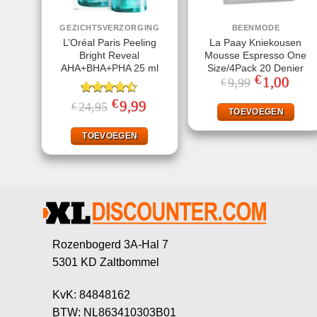
GEZICHTSVERZORGING
BEENMODE
L’Oréal Paris Peeling
La Paay Kniekousen
Bright Reveal
Mousse Espresso One
AHA+BHA+PHA 25 ml
Size/4Pack 20 Denier
€
Oorspronkeli
1,00
Huidi
9,99
€
prijs
prijs
was:
is:
€
Gewaardeerd
Oorspronkelijke
9,99
Huidige
24,95
€
€9,99.
€1,00
TOEVOEGEN
prijs
prijs
4.40
uit 5
was:
is:
€24,95.
€9,99.
TOEVOEGEN
Rozenbogerd 3A-Hal 7
5301 KD Zaltbommel
KvK: 84848162
BTW: NL863410303B01