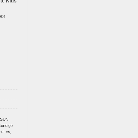
te Kids
oor
 SUN
tendige
euters
,