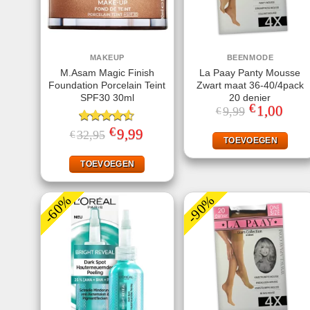
MAKEUP
BEENMODE
M.Asam Magic Finish
La Paay Panty Mousse
Foundation Porcelain Teint
Zwart maat 36-40/4pack
SPF30 30ml
20 denier
€
Oorspronkeli
1,00
Huidi
9,99
€
prijs
prijs
was:
is:
€
Gewaardeerd
Oorspronkelijke
9,99
Huidige
32,95
€
€9,99.
€1,00
TOEVOEGEN
prijs
prijs
4.50
uit 5
was:
is:
€32,95.
€9,99.
TOEVOEGEN
-60%
-90%