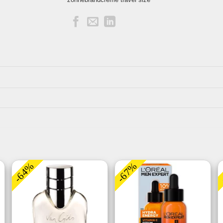
-64%
-67%